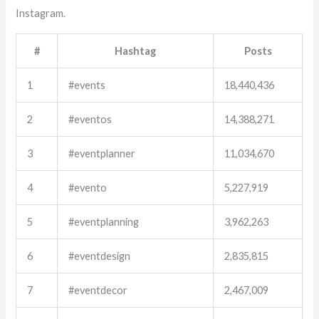
Instagram.
#
Hashtag
Posts
1
#events
18,440,436
2
#eventos
14,388,271
3
#eventplanner
11,034,670
4
#evento
5,227,919
5
#eventplanning
3,962,263
6
#eventdesign
2,835,815
7
#eventdecor
2,467,009