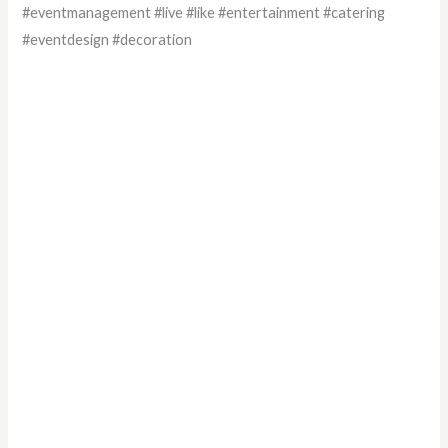
#eventmanagement #live #like #entertainment #catering
#eventdesign #decoration