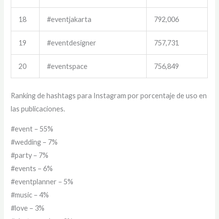
18
#eventjakarta
792,006
19
#eventdesigner
757,731
20
#eventspace
756,849
Ranking de hashtags para Instagram por porcentaje de uso en
las publicaciones.
#event – 55%
#wedding – 7%
#party – 7%
#events – 6%
#eventplanner – 5%
#music – 4%
#love – 3%