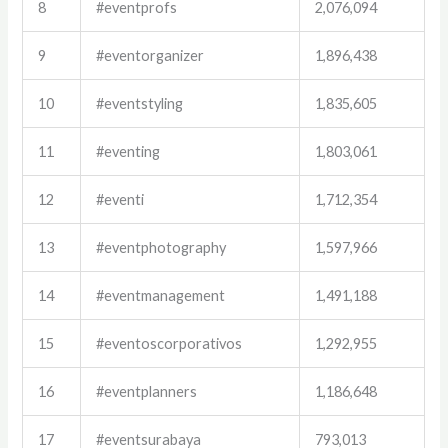
8
#eventprofs
2,076,094
9
#eventorganizer
1,896,438
10
#eventstyling
1,835,605
11
#eventing
1,803,061
12
#eventi
1,712,354
13
#eventphotography
1,597,966
14
#eventmanagement
1,491,188
15
#eventoscorporativos
1,292,955
16
#eventplanners
1,186,648
17
#eventsurabaya
793,013