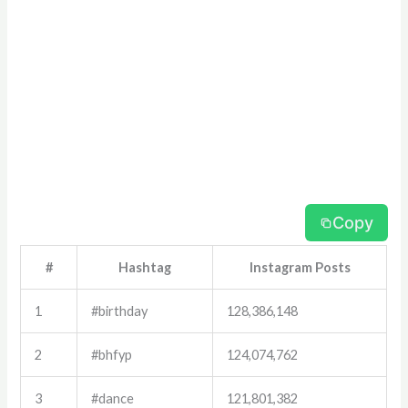
Copy
#
Hashtag
Instagram Posts
1
#birthday
128,386,148
2
#bhfyp
124,074,762
3
#dance
121,801,382