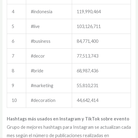
4
#indonesia
119,990,464
5
#live
103,126,711
6
#business
84,771,400
7
#decor
77,513,743
8
#bride
68,987,436
9
#marketing
55,810,231
10
#decoration
44,642,414
Hashtags más usados en Instagram y TikTok sobre evento
Grupo de mejores hashtags para Instagram se actualizan cada
mes según el número de publicaciones realizadas en