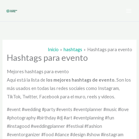
Ir
al
contenido
Inicio
hashtags
Hashtags para evento
Hashtags para evento
Mejores hashtags para evento
Aquí está la lista de
los mejores hashtags de
evento.
Son los
más usados en todas las redes sociales como Instagram,
TikTok, Twitter, Facebook para el muro, reels y videos.
#event #wedding #party #events #eventplanner #music #love
#photography #birthday #dj #art #eventplanning #fun
#instagood #weddingplanner #festival #fashion
#eventorganizer #food #dance #design #show #instagram