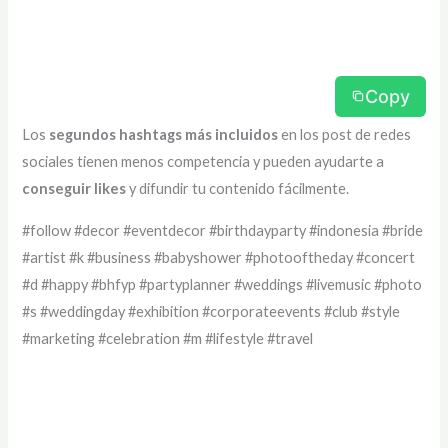
Copy
Los
segundos hashtags más incluidos
en los post de redes
sociales tienen menos competencia y pueden ayudarte a
conseguir likes
y difundir tu contenido fácilmente.
#follow #decor #eventdecor #birthdayparty #indonesia #bride
#artist #k #business #babyshower #photooftheday #concert
#d #happy #bhfyp #partyplanner #weddings #livemusic #photo
#s #weddingday #exhibition #corporateevents #club #style
#marketing #celebration #m #lifestyle #travel