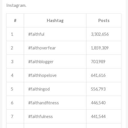
Instagram.
#
Hashtag
Posts
1
#faithful
3,302,656
2
#faithoverfear
1,859,309
3
#faithblogger
703,989
4
#faithhopelove
641,616
5
#faithingod
556,793
6
#faithandfitness
446,540
7
#faithfulness
441,544