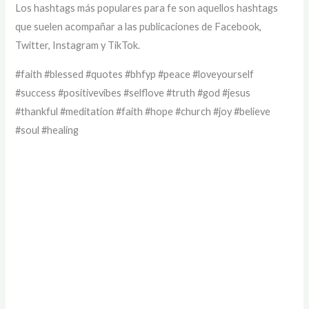
Los hashtags más populares para fe son aquellos hashtags
que suelen acompañar a las publicaciones de Facebook,
Twitter, Instagram y TikTok.
#faith #blessed #quotes #bhfyp #peace #loveyourself
#success #positivevibes #selflove #truth #god #jesus
#thankful #meditation #faith #hope #church #joy #believe
#soul #healing