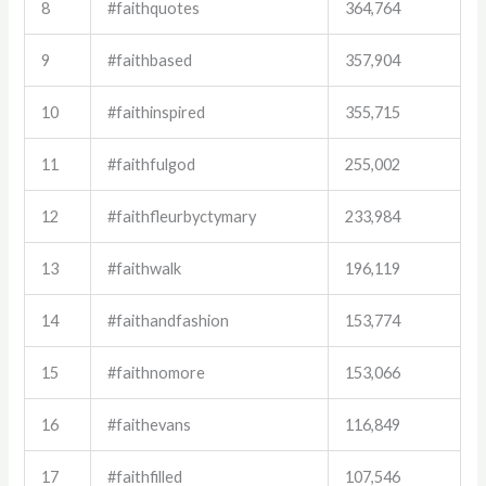
8
#faithquotes
364,764
9
#faithbased
357,904
10
#faithinspired
355,715
11
#faithfulgod
255,002
12
#faithfleurbyctymary
233,984
13
#faithwalk
196,119
14
#faithandfashion
153,774
15
#faithnomore
153,066
16
#faithevans
116,849
17
#faithfilled
107,546