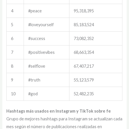
4
#peace
95,318,395
5
#loveyourself
85,183,524
6
#success
73,082,352
7
#positivevibes
68,663,354
8
#selflove
67,407,217
9
#truth
55,123,579
10
#god
52,482,235
Hashtags más usados en Instagram y TikTok sobre fe
Grupo de mejores hashtags para Instagram se actualizan cada
mes según el número de publicaciones realizadas en