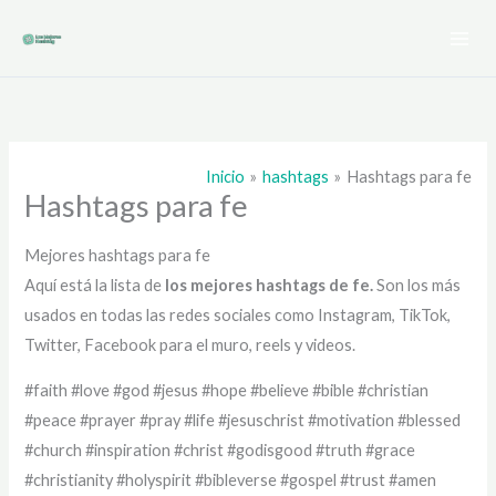
Ir
al
contenido
Inicio
hashtags
Hashtags para fe
Hashtags para fe
Mejores hashtags para fe
Aquí está la lista de
los mejores hashtags de
fe.
Son los más
usados en todas las redes sociales como Instagram, TikTok,
Twitter, Facebook para el muro, reels y videos.
#faith #love #god #jesus #hope #believe #bible #christian
#peace #prayer #pray #life #jesuschrist #motivation #blessed
#church #inspiration #christ #godisgood #truth #grace
#christianity #holyspirit #bibleverse #gospel #trust #amen