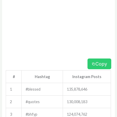
Copy
#
Hashtag
Instagram Posts
1
#blessed
135,878,646
2
#quotes
130,008,183
3
#bhfyp
124,074,762