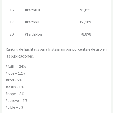
18
#faithfull
93,823
19
#faithhill
86,189
20
#faithblog
78,898
Ranking de hashtags para Instagram por porcentaje de uso en
las publicaciones.
#faith – 34%
#love – 12%
#god – 9%
#jesus – 8%
#hope – 8%
#believe – 6%
#bible – 5%