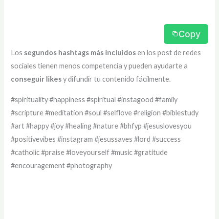
Copy
Los
segundos hashtags más incluidos
en los post de redes
sociales tienen menos competencia y pueden ayudarte a
conseguir likes
y difundir tu contenido fácilmente.
#spirituality #happiness #spiritual #instagood #family
#scripture #meditation #soul #selflove #religion #biblestudy
#art #happy #joy #healing #nature #bhfyp #jesuslovesyou
#positivevibes #instagram #jesussaves #lord #success
#catholic #praise #loveyourself #music #gratitude
#encouragement #photography