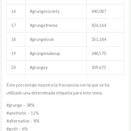
16
#grungesociety
440,087
17
#grungetheme
426,164
18
#grungelook
351,184
19
#grungemakeup
348,570
20
#grungey
309,675
Este porcentaje muestra la frecuencia con la que se ha
utilizado una determinada etiqueta para este tema.
#grunge – 38%
#aesthetic – 11%
#alternative – 8%
#goth – 6%