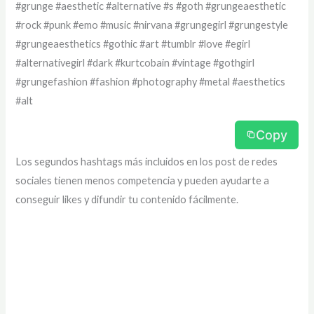
#grunge #aesthetic #alternative #s #goth #grungeaesthetic
#rock #punk #emo #music #nirvana #grungegirl #grungestyle
#grungeaesthetics #gothic #art #tumblr #love #egirl
#alternativegirl #dark #kurtcobain #vintage #gothgirl
#grungefashion #fashion #photography #metal #aesthetics
#alt
Copy
Los segundos hashtags más incluidos en los post de redes
sociales tienen menos competencia y pueden ayudarte a
conseguir likes y difundir tu contenido fácilmente.