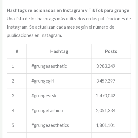
Hashtags relacionados en Instagram y TikTok para grunge
Una lista de los hashtags más utilizados en las publicaciones de
Instagram. Se actualizan cada mes según el número de
publicaciones en Instagram.
#
Hashtag
Posts
1
#grungeaesthetic
3,983,249
2
#grungegirl
3,459,297
3
#grungestyle
2,470,042
4
#grungefashion
2,051,334
5
#grungeaesthetics
1,801,101