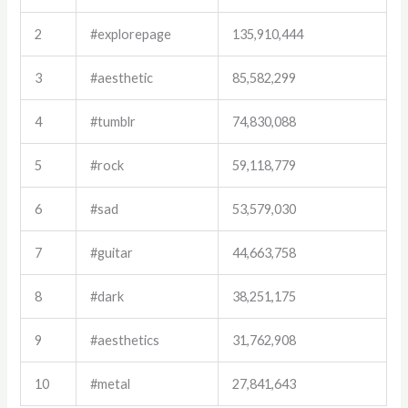
2
#explorepage
135,910,444
3
#aesthetic
85,582,299
4
#tumblr
74,830,088
5
#rock
59,118,779
6
#sad
53,579,030
7
#guitar
44,663,758
8
#dark
38,251,175
9
#aesthetics
31,762,908
10
#metal
27,841,643