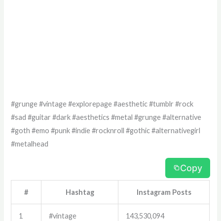
#grunge #vintage #explorepage #aesthetic #tumblr #rock
#sad #guitar #dark #aesthetics #metal #grunge #alternative
#goth #emo #punk #indie #rocknroll #gothic #alternativegirl
#metalhead
Copy
#
Hashtag
Instagram Posts
1
#vintage
143,530,094