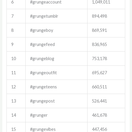
6
#grungeaccount
1,049,011
7
#grungetumblr
894,498
8
#grungeboy
869,591
9
#grungefeed
836,965
10
#grungeblog
753,178
11
#grungeoutfit
695,627
12
#grungeteens
660,511
13
#grungepost
526,441
14
#grunger
461,678
15
#grungevibes
447,456