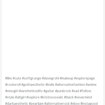
#like #cute #softgrunge #davegrohl #makeup #explorepage
#rocknroll #gothaesthetic #indie #alternativefashion #anime
#emogirl #aestheticedits #guitar #punkrock #sad #follow
#style #altgirl #explore #kristnovoselic #black #nevermind
#darkaesthetic #pearljam #alternativerock #eboy #instagood