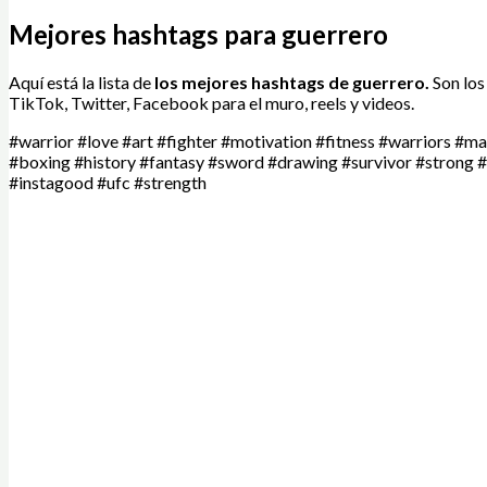
Mejores hashtags para guerrero
Aquí está la lista de
los mejores hashtags de
guerrero.
Son los
TikTok, Twitter, Facebook para el muro, reels y videos.
#warrior #love #art #fighter #motivation #fitness #warriors #mar
#boxing #history #fantasy #sword #drawing #survivor #strong #m
#instagood #ufc #strength