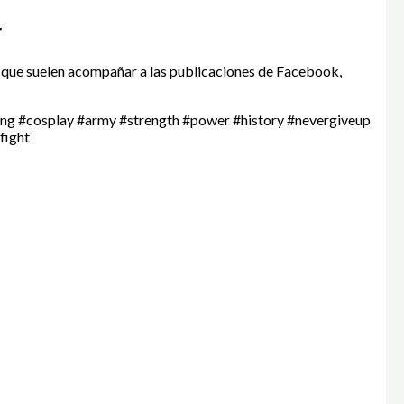
r
 que suelen acompañar a las publicaciones de Facebook,
rong #cosplay #army #strength #power #history #nevergiveup
fight