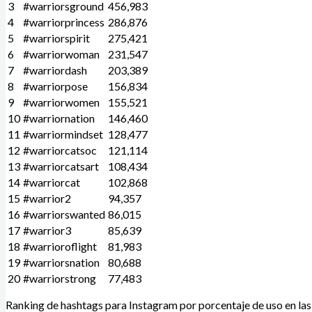
3
#warriorsground
456,983
4
#warriorprincess
286,876
5
#warriorspirit
275,421
6
#warriorwoman
231,547
7
#warriordash
203,389
8
#warriorpose
156,834
9
#warriorwomen
155,521
10
#warriornation
146,460
11
#warriormindset
128,477
12
#warriorcatsoc
121,114
13
#warriorcatsart
108,434
14
#warriorcat
102,868
15
#warrior2
94,357
16
#warriorswanted
86,015
17
#warrior3
85,639
18
#warrioroflight
81,983
19
#warriorsnation
80,688
20
#warriorstrong
77,483
Ranking de hashtags para Instagram por porcentaje de uso en las