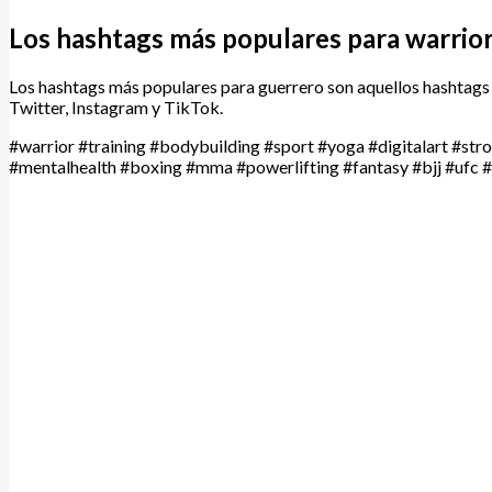
Los hashtags más populares para warrio
Los hashtags más populares para guerrero son aquellos hashtags
Twitter, Instagram y TikTok.
#warrior #training #bodybuilding #sport #yoga #digitalart #st
#mentalhealth #boxing #mma #powerlifting #fantasy #bjj #ufc #