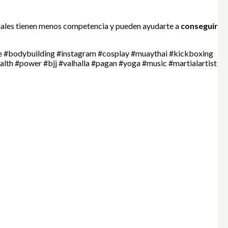
ciales tienen menos competencia y pueden ayudarte a
conseguir
se #bodybuilding #instagram #cosplay #muaythai #kickboxing
alth #power #bjj #valhalla #pagan #yoga #music #martialartist