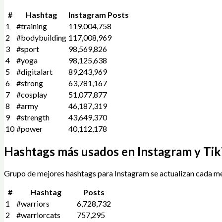
#
Hashtag
Instagram Posts
1
#training
119,004,758
2
#bodybuilding
117,008,969
3
#sport
98,569,826
4
#yoga
98,125,638
5
#digitalart
89,243,969
6
#strong
63,781,167
7
#cosplay
51,077,877
8
#army
46,187,319
9
#strength
43,649,370
10
#power
40,112,178
Hashtags más usados en Instagram y Ti
Grupo de mejores hashtags para Instagram se actualizan cada me
#
Hashtag
Posts
1
#warriors
6,728,732
2
#warriorcats
757,295