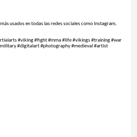
 más usados en todas las redes sociales como Instagram,
tialarts #viking #fight #mma #life #vikings #training #war
ilitary #digitalart #photography #medieval #artist