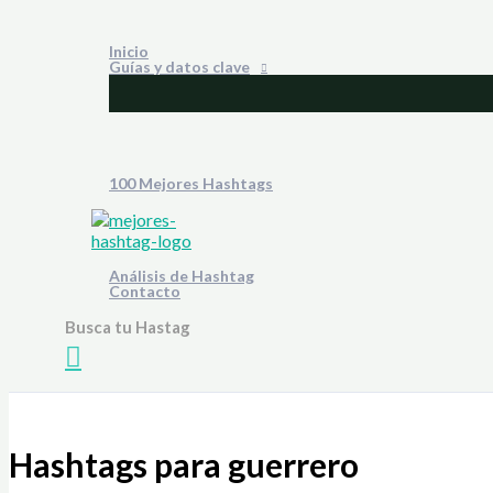
Ir
al
Inicio
contenido
Guías y datos clave
100 Mejores Hashtags
Análisis de Hashtag
Contacto
Busca tu Hastag
Buscar
Hashtags para guerrero