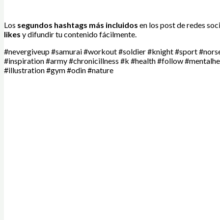
Los
segundos hashtags más incluidos
en los post de redes so
likes
y difundir tu contenido fácilmente.
#nevergiveup #samurai #workout #soldier #knight #sport #nor
#inspiration #army #chronicillness #k #health #follow #mentalhe
#illustration #gym #odin #nature