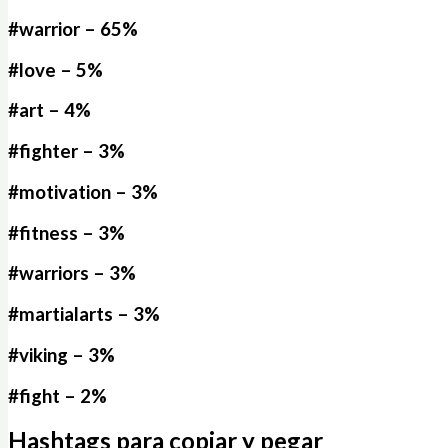
#warrior – 65%
#love – 5%
#art – 4%
#fighter – 3%
#motivation – 3%
#fitness – 3%
#warriors – 3%
#martialarts – 3%
#viking – 3%
#fight – 2%
Hashtags para copiar y pegar