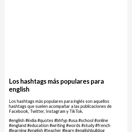
Los hashtags más populares para
english
Los hashtags más populares para inglés son aquellos
hashtags que suelen acompañar a las publicaciones de
Facebook, Twitter, Instagram y TikTok.
#english #india #quotes #bhfyp #usa #school #online
#england #education #writing #words #study #french
#learning #english #teacher #learn #englishbulldog