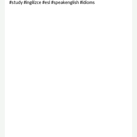
#study #ingilizce #esl #speakenglish #idioms