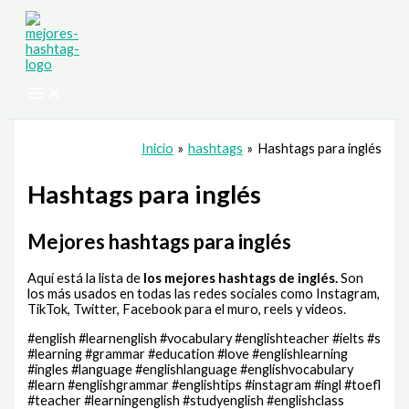
Ir
al
contenido
Inicio
hashtags
Hashtags para inglés
Hashtags para inglés
Mejores hashtags para inglés
Aquí está la lista de
los mejores hashtags de
inglés.
Son
los más usados en todas las redes sociales como Instagram,
TikTok, Twitter, Facebook para el muro, reels y videos.
#english #learnenglish #vocabulary #englishteacher #ielts #s
#learning #grammar #education #love #englishlearning
#ingles #language #englishlanguage #englishvocabulary
#learn #englishgrammar #englishtips #instagram #ingl #toefl
#teacher #learningenglish #studyenglish #englishclass