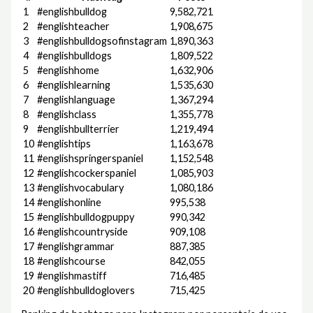
1
#englishbulldog
9,582,721
2
#englishteacher
1,908,675
3
#englishbulldogsofinstagram
1,890,363
4
#englishbulldogs
1,809,522
5
#englishhome
1,632,906
6
#englishlearning
1,535,630
7
#englishlanguage
1,367,294
8
#englishclass
1,355,778
9
#englishbullterrier
1,219,494
10
#englishtips
1,163,678
11
#englishspringerspaniel
1,152,548
12
#englishcockerspaniel
1,085,903
13
#englishvocabulary
1,080,186
14
#englishonline
995,538
15
#englishbulldogpuppy
990,342
16
#englishcountryside
909,108
17
#englishgrammar
887,385
18
#englishcourse
842,055
19
#englishmastiff
716,485
20
#englishbulldoglovers
715,425