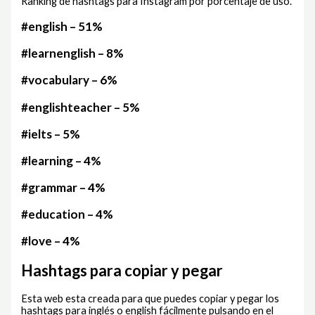
Ranking de hashtags para Instagram por porcentaje de uso.
#english – 51%
#learnenglish – 8%
#vocabulary – 6%
#englishteacher – 5%
#ielts – 5%
#learning – 4%
#grammar – 4%
#education – 4%
#love – 4%
Hashtags para copiar y pegar
Esta web esta creada para que puedes copiar y pegar los
hashtags para inglés o english fácilmente pulsando en el