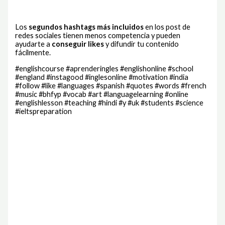
Los
segundos hashtags más incluidos
en los post de
redes sociales tienen menos competencia y pueden
ayudarte a
conseguir likes
y difundir tu contenido
fácilmente.
#englishcourse #aprenderingles #englishonline #school
#england #instagood #inglesonline #motivation #india
#follow #like #languages #spanish #quotes #words #french
#music #bhfyp #vocab #art #languagelearning #online
#englishlesson #teaching #hindi #y #uk #students #science
#ieltspreparation