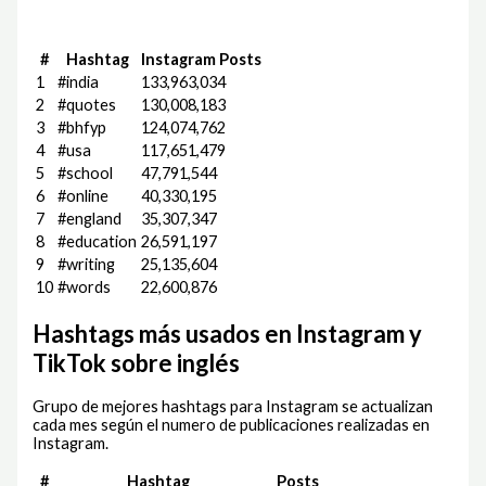
#
Hashtag
Instagram Posts
1
#india
133,963,034
2
#quotes
130,008,183
3
#bhfyp
124,074,762
4
#usa
117,651,479
5
#school
47,791,544
6
#online
40,330,195
7
#england
35,307,347
8
#education
26,591,197
9
#writing
25,135,604
10
#words
22,600,876
Hashtags más usados en Instagram y
TikTok sobre inglés
Grupo de mejores hashtags para Instagram se actualizan
cada mes según el numero de publicaciones realizadas en
Instagram.
#
Hashtag
Posts