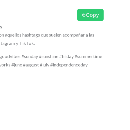
Copy
ly
son aquellos hashtags que suelen acompañar a las
stagram y TikTok.
 #goodvibes #sunday #sunshine #friday #summertime
orks #june #august #july #independenceday