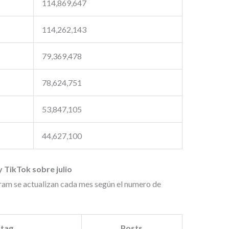
114,869,647
114,262,143
79,369,478
78,624,751
53,847,105
44,627,100
 TikTok sobre julio
ram se actualizan cada mes según el numero de
tag
Posts