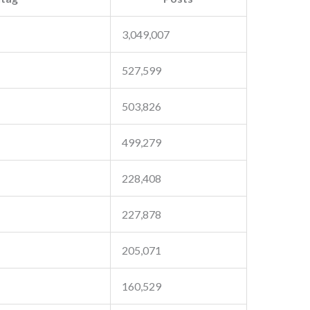
3,049,007
527,599
503,826
499,279
228,408
227,878
205,071
160,529