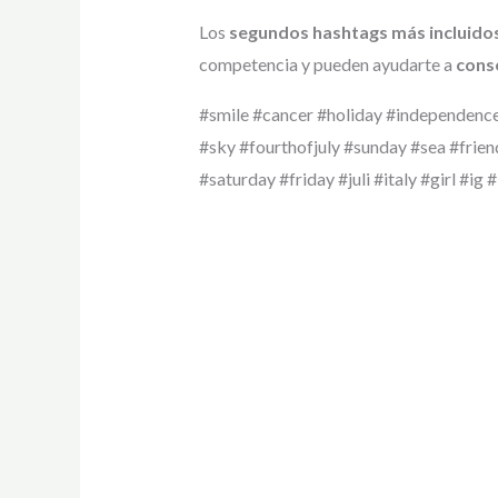
Los
segundos hashtags más incluido
competencia y pueden ayudarte a
conse
#smile #cancer #holiday #independence
#sky #fourthofjuly #sunday #sea #frien
#saturday #friday #juli #italy #girl #i