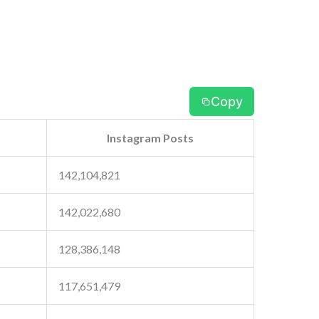
Copy
Instagram Posts
142,104,821
142,022,680
128,386,148
117,651,479