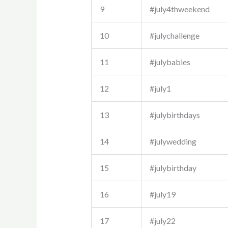
9
#july4thweekend
10
#julychallenge
11
#julybabies
12
#july1
13
#julybirthdays
14
#julywedding
15
#julybirthday
16
#july19
17
#july22