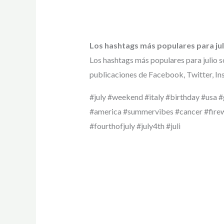
Los hashtags más populares para ju
Los hashtags más populares para julio 
publicaciones de Facebook, Twitter, In
#july #weekend #italy #birthday #usa
#america #summervibes #cancer #firew
#fourthofjuly #july4th #juli