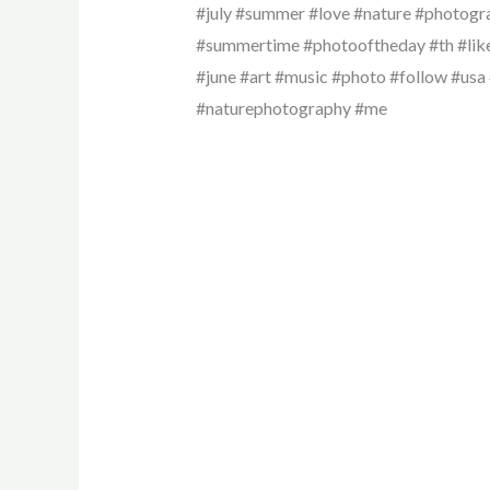
#july #summer #love #nature #photog
#summertime #photooftheday #th #like 
#june #art #music #photo #follow #usa
#naturephotography #me