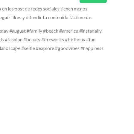
s
en los post de redes sociales tienen menos
guir likes
y difundir tu contenido fácilmente.
day #august #family #beach #america #instadaily
ds #fashion #beauty #fireworks #birthday #fun
g #landscape #selfie #explore #goodvibes #happiness