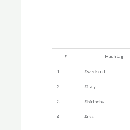
#
Hashtag
1
#weekend
2
#italy
3
#birthday
4
#usa