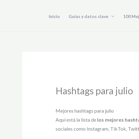
Ir
al
Inicio
Guías y datos clave
100 Me
contenido
Hashtags para julio
Mejores hashtags para julio
Aquí está la lista de
los mejores hasht
sociales como Instagram, TikTok, Twitte