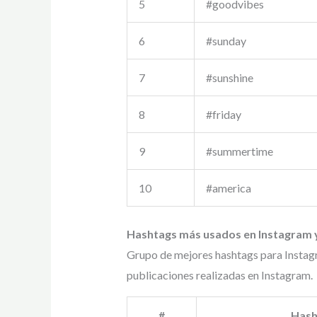
5
#goodvibes
6
#sunday
7
#sunshine
8
#friday
9
#summertime
10
#america
Hashtags más usados en Instagram y
Grupo de mejores hashtags para Instag
publicaciones realizadas en Instagram.
#
Hash