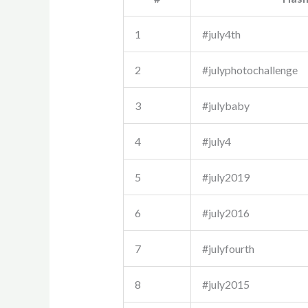
1
#july4th
2
#julyphotochallenge
3
#julybaby
4
#july4
5
#july2019
6
#july2016
7
#julyfourth
8
#july2015