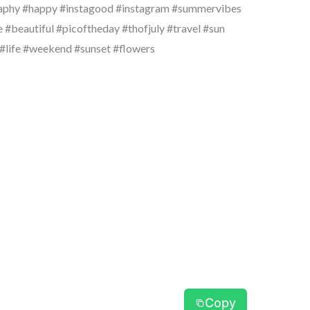
raphy #happy #instagood #instagram #summervibes
#beautiful #picoftheday #thofjuly #travel #sun
 #life #weekend #sunset #flowers
Copy