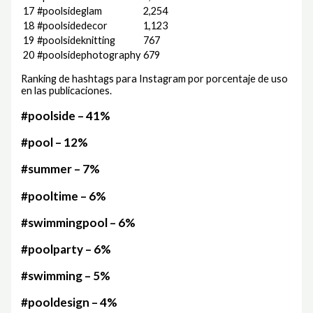
17
#poolsideglam
2,254
18
#poolsidedecor
1,123
19
#poolsideknitting
767
20
#poolsidephotography
679
Ranking de hashtags para Instagram por porcentaje de uso
en las publicaciones.
#poolside – 41%
#pool – 12%
#summer – 7%
#pooltime – 6%
#swimmingpool – 6%
#poolparty – 6%
#swimming – 5%
#pooldesign – 4%