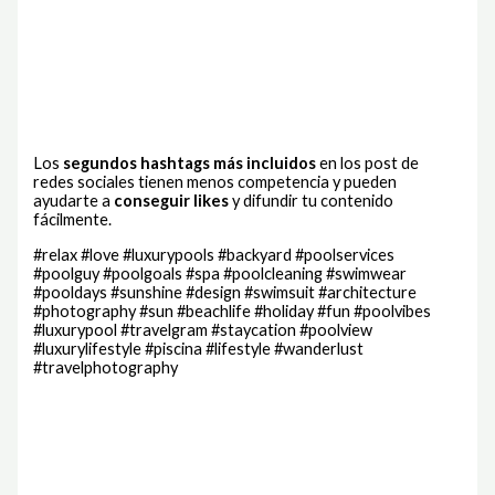
Los
segundos hashtags más incluidos
en los post de
redes sociales tienen menos competencia y pueden
ayudarte a
conseguir likes
y difundir tu contenido
fácilmente.
#relax #love #luxurypools #backyard #poolservices
#poolguy #poolgoals #spa #poolcleaning #swimwear
#pooldays #sunshine #design #swimsuit #architecture
#photography #sun #beachlife #holiday #fun #poolvibes
#luxurypool #travelgram #staycation #poolview
#luxurylifestyle #piscina #lifestyle #wanderlust
#travelphotography