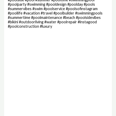
#poolparty #swimming #pooldesign #poolday #pools
#summervibes #swim #poolservice #poolsofinstagram
#poollife #vacation #travel #poolbuilder #swimmingpools
#summertime #poolmaintenance #beach #poolsidevibes
#bikini #outdoorliving #water #poolrepair #instagood
#poolconstruction #luxury