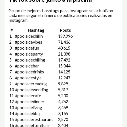
Grupo de mejores hashtags para Instagram se actualizan
cada mes según el número de publicaciones realizadas en
Instagram.
#
Hashtag
Posts
1
#poolsidechillin
199,996
2
#poolsidevibes
71,436
3
#poolsidefun
40,615
4
#poolsideparty
21,398
5
#poolsidechilling
17,492
6
#poolsidebar
15,044
7
#poolsidedrinks
14,125
8
#poolsidestyle
12,947
9
#poolsidereading
9,899
10
#poolsidewedding
5,317
11
#poolsidecafe
5,230
12
#poolsidedinner
4,762
13
#poolsideliving
3,469
14
#poolsidebbq
3,165
15
#poolsiderestaurant
2,570
16
#poolsidefurniture
2,404