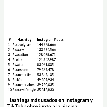
#
Hashtag
Instagram Posts
1
#travelgram
144,375,666
2
#luxury
133,694,566
3
#vacation
128,085,671
4
#relax
121,542,987
5
#water
83,061,005
6
#sunshine
79,369,478
7
#summertime
53,847,105
8
#bikini
49,309,934
9
#summervibes
39,930,035
10
#luxurylifestyle
35,312,830
Hashtags más usados en Instagram y
TikTok sobre junto a la piscina