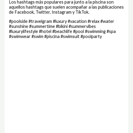
Los hashtags más populares para junto a la piscina son
aquellos hashtags que suelen acompañar a las publicaciones
de Facebook, Twitter, Instagram y TikTok.
#poolside #travelgram #luxury #vacation #relax #water
#sunshine #summertime #bikini #summervibes
#luxurylifestyle #hotel #beachlife #pool #swimming #spa
#swimwear #swim #piscina #swimsuit #poolparty