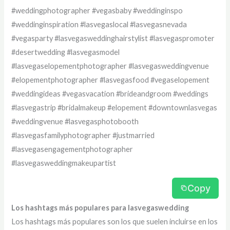
#weddingphotographer #vegasbaby #weddinginspo
#weddinginspiration #lasvegaslocal #lasvegasnevada
#vegasparty #lasvegasweddinghairstylist #lasvegaspromoter
#desertwedding #lasvegasmodel
#lasvegaselopementphotographer #lasvegasweddingvenue
#elopementphotographer #lasvegasfood #vegaselopement
#weddingideas #vegasvacation #brideandgroom #weddings
#lasvegastrip #bridalmakeup #elopement #downtownlasvegas
#weddingvenue #lasvegasphotobooth
#lasvegasfamilyphotographer #justmarried
#lasvegasengagementphotographer
#lasvegasweddingmakeupartist
Copy
Los hashtags más populares para lasvegaswedding
Los hashtags más populares son los que suelen incluirse en los