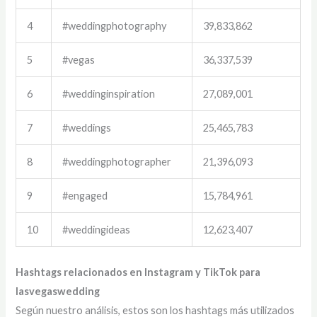
4
#weddingphotography
39,833,862
5
#vegas
36,337,539
6
#weddinginspiration
27,089,001
7
#weddings
25,465,783
8
#weddingphotographer
21,396,093
9
#engaged
15,784,961
10
#weddingideas
12,623,407
Hashtags relacionados en Instagram y TikTok para
lasvegaswedding
Según nuestro análisis, estos son los hashtags más utilizados