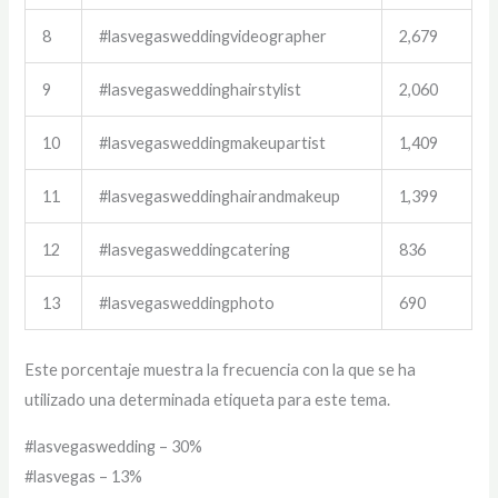
8
#lasvegasweddingvideographer
2,679
9
#lasvegasweddinghairstylist
2,060
10
#lasvegasweddingmakeupartist
1,409
11
#lasvegasweddinghairandmakeup
1,399
12
#lasvegasweddingcatering
836
13
#lasvegasweddingphoto
690
Este porcentaje muestra la frecuencia con la que se ha
utilizado una determinada etiqueta para este tema.
#lasvegaswedding – 30%
#lasvegas – 13%