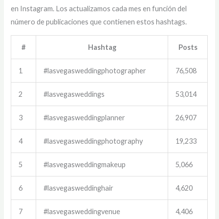
en Instagram. Los actualizamos cada mes en función del
número de publicaciones que contienen estos hashtags.
#
Hashtag
Posts
1
#lasvegasweddingphotographer
76,508
2
#lasvegasweddings
53,014
3
#lasvegasweddingplanner
26,907
4
#lasvegasweddingphotography
19,233
5
#lasvegasweddingmakeup
5,066
6
#lasvegasweddinghair
4,620
7
#lasvegasweddingvenue
4,406