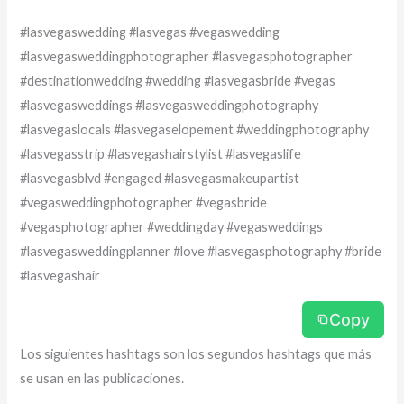
#lasvegaswedding #lasvegas #vegaswedding
#lasvegasweddingphotographer #lasvegasphotographer
#destinationwedding #wedding #lasvegasbride #vegas
#lasvegasweddings #lasvegasweddingphotography
#lasvegaslocals #lasvegaselopement #weddingphotography
#lasvegasstrip #lasvegashairstylist #lasvegaslife
#lasvegasblvd #engaged #lasvegasmakeupartist
#vegasweddingphotographer #vegasbride
#vegasphotographer #weddingday #vegasweddings
#lasvegasweddingplanner #love #lasvegasphotography #bride
#lasvegashair
Copy
Los siguientes hashtags son los segundos hashtags que más
se usan en las publicaciones.