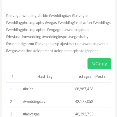
#lasvegaswedding #bride #weddingday #lasvegas
#weddingphotography #vegas #weddinginspiration #weddings
#weddingphotographer #engaged #weddingideas
#destinationwedding #weddinginspo #vegasbaby
#brideandgroom #lasvegasstrip #justmarried #weddingvenue
#vegasvacation #elopement #elopementphotographer
Copy
#
Hashtag
Instagram Posts
1
#bride
68,987,436
2
#weddingday
42,177,058
3
#lasvegas
40,392,733