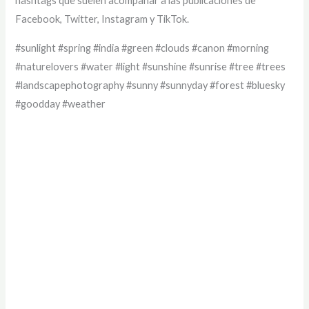
hashtags que suelen acompañar a las publicaciones de
Facebook, Twitter, Instagram y TikTok.
#sunlight #spring #india #green #clouds #canon #morning
#naturelovers #water #light #sunshine #sunrise #tree #trees
#landscapephotography #sunny #sunnyday #forest #bluesky
#goodday #weather