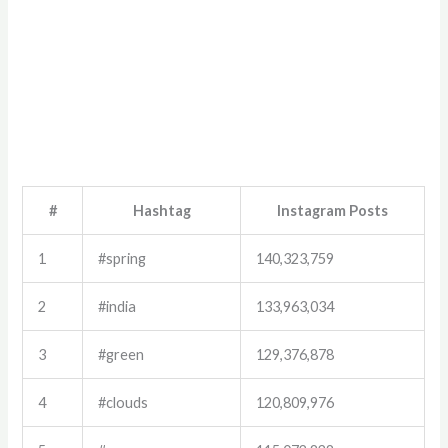
#
Hashtag
Instagram Posts
1
#spring
140,323,759
2
#india
133,963,034
3
#green
129,376,878
4
#clouds
120,809,976