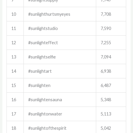
10
#sunlighthurtsmyeyes
7,708
11
#sunlightstudio
7,590
12
#sunlighteffect
7,255
13
#sunlightselfie
7,094
14
#sunlightart
6,938
15
#sunlighten
6,487
16
#sunlightensauna
5,348
17
#sunlightonwater
5,113
18
#sunlightofthespirit
5,042