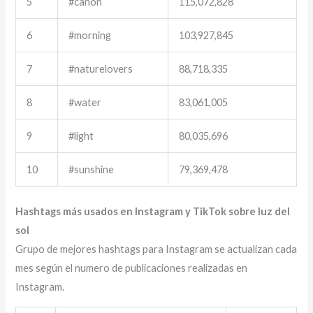
5
#canon
115,072,828
6
#morning
103,927,845
7
#naturelovers
88,718,335
8
#water
83,061,005
9
#light
80,035,696
10
#sunshine
79,369,478
Hashtags más usados en Instagram y TikTok sobre luz del
sol
Grupo de mejores hashtags para Instagram se actualizan cada
mes según el numero de publicaciones realizadas en
Instagram.