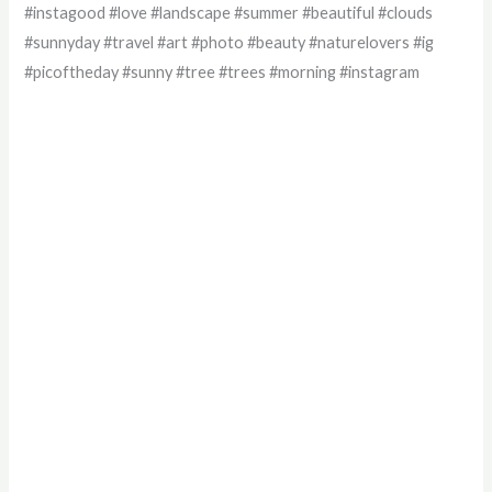
#instagood #love #landscape #summer #beautiful #clouds
#sunnyday #travel #art #photo #beauty #naturelovers #ig
#picoftheday #sunny #tree #trees #morning #instagram