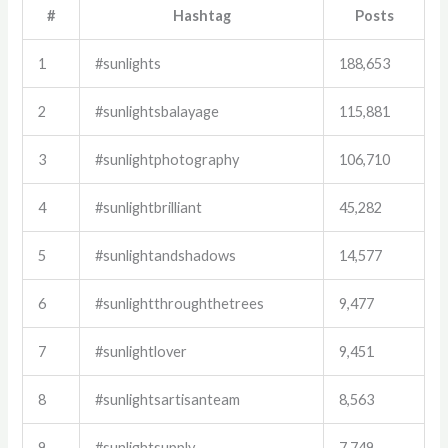
#
Hashtag
Posts
1
#sunlights
188,653
2
#sunlightsbalayage
115,881
3
#sunlightphotography
106,710
4
#sunlightbrilliant
45,282
5
#sunlightandshadows
14,577
6
#sunlightthroughthetrees
9,477
7
#sunlightlover
9,451
8
#sunlightsartisanteam
8,563
9
#sunlightsupply
7,749