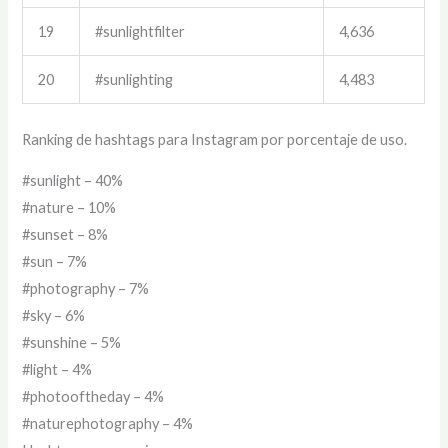
19
#sunlightfilter
4,636
20
#sunlighting
4,483
Ranking de hashtags para Instagram por porcentaje de uso.
#sunlight – 40%
#nature – 10%
#sunset – 8%
#sun – 7%
#photography – 7%
#sky – 6%
#sunshine – 5%
#light – 4%
#photooftheday – 4%
#naturephotography – 4%