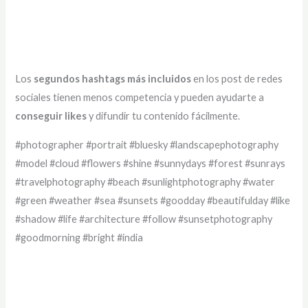
Los
segundos hashtags más incluidos
en los post de redes
sociales tienen menos competencia y pueden ayudarte a
conseguir likes
y difundir tu contenido fácilmente.
#photographer #portrait #bluesky #landscapephotography
#model #cloud #flowers #shine #sunnydays #forest #sunrays
#travelphotography #beach #sunlightphotography #water
#green #weather #sea #sunsets #goodday #beautifulday #like
#shadow #life #architecture #follow #sunsetphotography
#goodmorning #bright #india