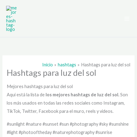
Ir
al
contenido
Inicio
hashtags
Hashtags para luz del sol
Hashtags para luz del sol
Mejores hashtags para luz del sol
Aquí está la lista de
los mejores hashtags de
luz del sol.
Son
los más usados en todas las redes sociales como Instagram,
TikTok, Twitter, Facebook para el muro, reels y videos.
#sunlight #nature #sunset #sun #photography #sky #sunshine
#light #photooftheday #naturephotography #sunrise