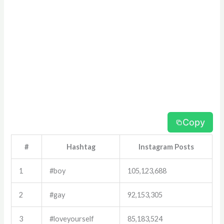
Copy
#
Hashtag
Instagram Posts
1
#boy
105,123,688
2
#gay
92,153,305
3
#loveyourself
85,183,524