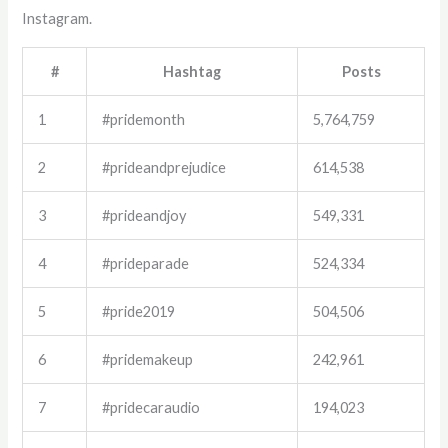
Instagram.
#
Hashtag
Posts
1
#pridemonth
5,764,759
2
#prideandprejudice
614,538
3
#prideandjoy
549,331
4
#prideparade
524,334
5
#pride2019
504,506
6
#pridemakeup
242,961
7
#pridecaraudio
194,023