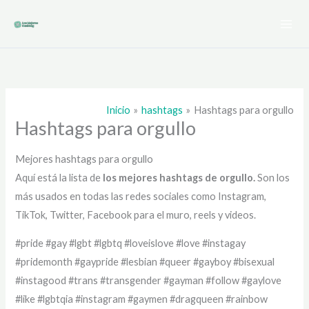
Ir
al
contenido
Inicio
hashtags
Hashtags para orgullo
Hashtags para orgullo
Mejores hashtags para orgullo
Aquí está la lista de
los mejores hashtags de
orgullo.
Son los
más usados en todas las redes sociales como Instagram,
TikTok, Twitter, Facebook para el muro, reels y videos.
#pride #gay #lgbt #lgbtq #loveislove #love #instagay
#pridemonth #gaypride #lesbian #queer #gayboy #bisexual
#instagood #trans #transgender #gayman #follow #gaylove
#like #lgbtqia #instagram #gaymen #dragqueen #rainbow