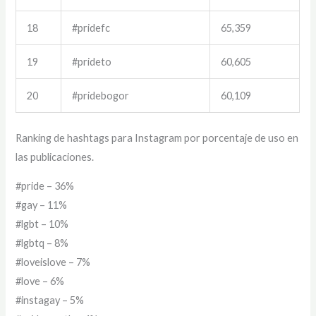
18
#pridefc
65,359
19
#prideto
60,605
20
#pridebogor
60,109
Ranking de hashtags para Instagram por porcentaje de uso en
las publicaciones.
#pride – 36%
#gay – 11%
#lgbt – 10%
#lgbtq – 8%
#loveislove – 7%
#love – 6%
#instagay – 5%