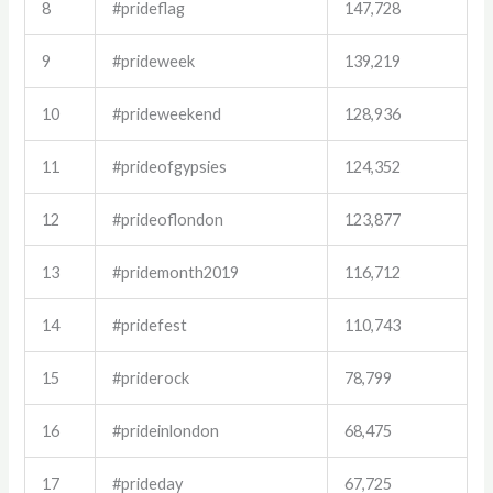
8
#prideflag
147,728
9
#prideweek
139,219
10
#prideweekend
128,936
11
#prideofgypsies
124,352
12
#prideoflondon
123,877
13
#pridemonth2019
116,712
14
#pridefest
110,743
15
#priderock
78,799
16
#prideinlondon
68,475
17
#prideday
67,725