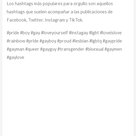
Los hashtags más populares para orgullo son aquellos
hashtags que suelen acompañar a las publicaciones de
Facebook, Twitter, Instagram y TikTok.
#pride #boy #gay #loveyourself #instagay #lgbt #loveislove
#rainbow #pride #gayboy #proud #lesbian #lgbtq #gaypride
#gayman #queer #gayguy #transgender #bisexual #gaymen
#gaylove