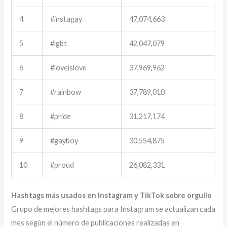
4
#instagay
47,074,663
5
#lgbt
42,047,079
6
#loveislove
37,969,962
7
#rainbow
37,789,010
8
#pride
31,217,174
9
#gayboy
30,554,875
10
#proud
26,082,331
Hashtags más usados en Instagram y TikTok sobre orgullo
Grupo de mejores hashtags para Instagram se actualizan cada
mes según el número de publicaciones realizadas en