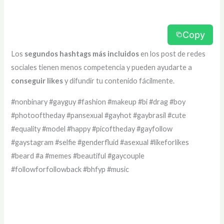
Copy
Los
segundos hashtags más incluidos
en los post de redes
sociales tienen menos competencia y pueden ayudarte a
conseguir likes
y difundir tu contenido fácilmente.
#nonbinary #gayguy #fashion #makeup #bi #drag #boy
#photooftheday #pansexual #gayhot #gaybrasil #cute
#equality #model #happy #picoftheday #gayfollow
#gaystagram #selfie #genderfluid #asexual #likeforlikes
#beard #a #memes #beautiful #gaycouple
#followforfollowback #bhfyp #music