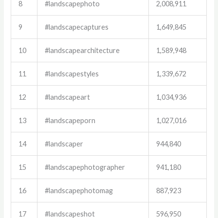
8
#landscapephoto
2,008,911
9
#landscapecaptures
1,649,845
10
#landscapearchitecture
1,589,948
11
#landscapestyles
1,339,672
12
#landscapeart
1,034,936
13
#landscapeporn
1,027,016
14
#landscaper
944,840
15
#landscapephotographer
941,180
16
#landscapephotomag
887,923
17
#landscapeshot
596,950