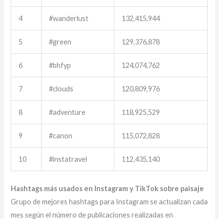
4
#wanderlust
132,415,944
5
#green
129,376,878
6
#bhfyp
124,074,762
7
#clouds
120,809,976
8
#adventure
118,925,529
9
#canon
115,072,828
10
#instatravel
112,435,140
Hashtags más usados en Instagram y TikTok sobre paisaje
Grupo de mejores hashtags para Instagram se actualizan cada
mes según el número de publicaciones realizadas en