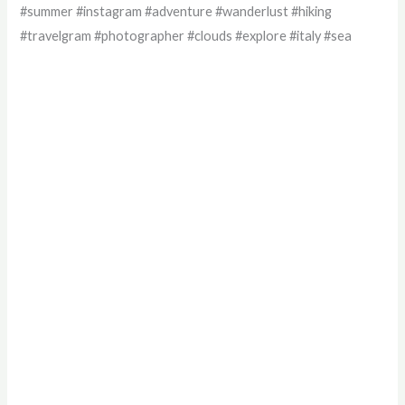
#summer #instagram #adventure #wanderlust #hiking
#travelgram #photographer #clouds #explore #italy #sea