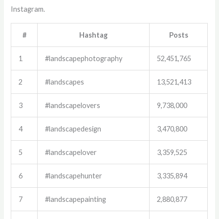
Instagram.
#
Hashtag
Posts
1
#landscapephotography
52,451,765
2
#landscapes
13,521,413
3
#landscapelovers
9,738,000
4
#landscapedesign
3,470,800
5
#landscapelover
3,359,525
6
#landscapehunter
3,335,894
7
#landscapepainting
2,880,877