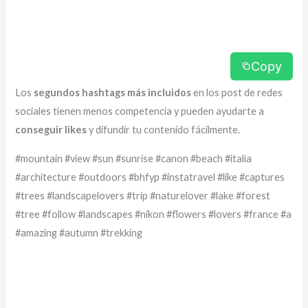
Copy
Los
segundos hashtags más incluidos
en los post de redes
sociales tienen menos competencia y pueden ayudarte a
conseguir likes
y difundir tu contenido fácilmente.
#mountain #view #sun #sunrise #canon #beach #italia
#architecture #outdoors #bhfyp #instatravel #like #captures
#trees #landscapelovers #trip #naturelover #lake #forest
#tree #follow #landscapes #nikon #flowers #lovers #france #a
#amazing #autumn #trekking