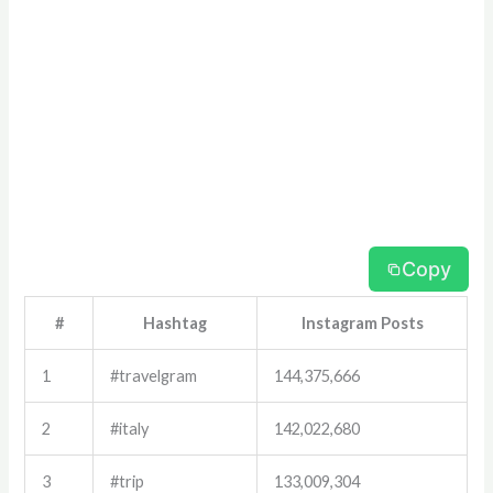
Copy
#
Hashtag
Instagram Posts
1
#travelgram
144,375,666
2
#italy
142,022,680
3
#trip
133,009,304