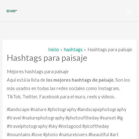
Ir
al
contenido
Inicio
hashtags
Hashtags para paisaje
Hashtags para paisaje
Mejores hashtags para paisaje
Aquí está la lista de
los mejores hashtags de
paisaje.
Son los
más usados en todas las redes sociales como Instagram,
TikTok, Twitter, Facebook para el muro, reels y videos.
#landscape #nature #photography #landscapephotography
#travel #naturephotography #photooftheday #sunset #ig
#travelphotography #sky #instagood #picoftheday
#mountains #love #photo #naturelovers #beautiful #art