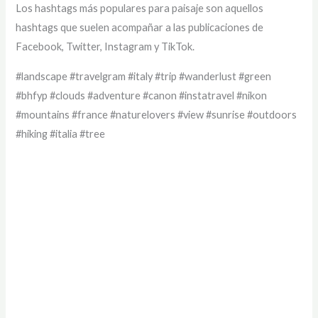
Los hashtags más populares para paisaje son aquellos
hashtags que suelen acompañar a las publicaciones de
Facebook, Twitter, Instagram y TikTok.
#landscape #travelgram #italy #trip #wanderlust #green
#bhfyp #clouds #adventure #canon #instatravel #nikon
#mountains #france #naturelovers #view #sunrise #outdoors
#hiking #italia #tree