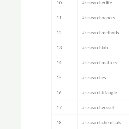
10
#researcherlife
11
#researchpapers
12
#researchmethods
13
#researchlab
14
#researchmatters
15
#researches
16
#researchtriangle
17
#researchvessel
18
#researchchemicals