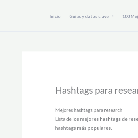
Ir
al
Inicio
Guías y datos clave
100 Me
contenido
Hashtags para resea
Mejores hashtags para research
Lista de
los mejores hashtags de res
hashtags más populares.