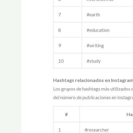
7
#earth
8
#education
9
#writing
10
#study
Hashtags relacionados en Instagram
Los grupos de hashtags más utilizados 
del número de publicaciones en Instagr
#
Ha
1
#researcher