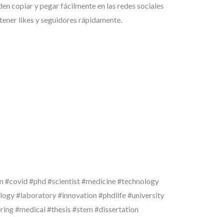
den copiar y pegar fácilmente en las redes sociales
tener likes y seguidores rápidamente.
n #covid #phd #scientist #medicine #technology
ogy #laboratory #innovation #phdlife #university
ring #medical #thesis #stem #dissertation