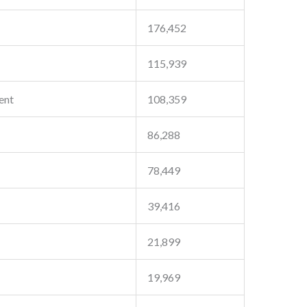
176,452
115,939
ent
108,359
86,288
78,449
39,416
21,899
19,969