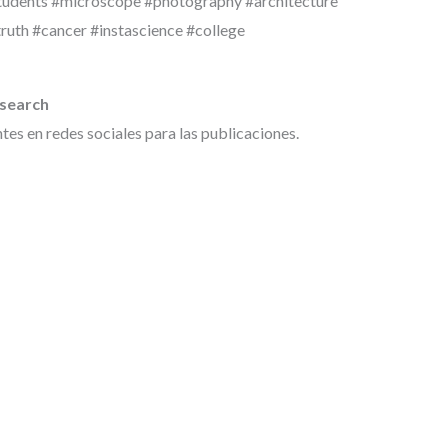
students #microscope #photography #architecture
ruth #cancer #instascience #college
esearch
es en redes sociales para las publicaciones.