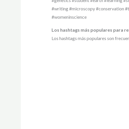
#genetics #student #earth #learning #
#writing #microscopy #conservation #t
#womeninscience
Los hashtags más populares para r
Los hashtags más populares son frecuent