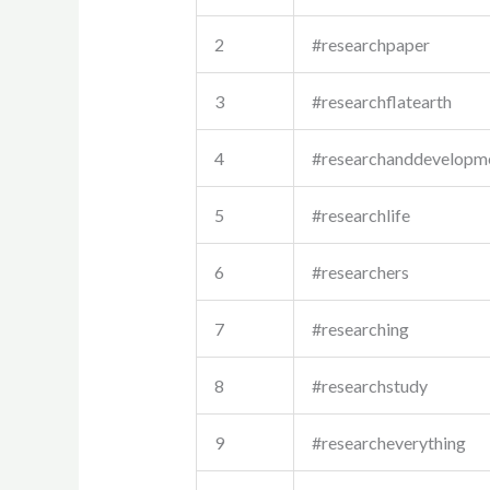
2
#researchpaper
3
#researchflatearth
4
#researchanddevelopm
5
#researchlife
6
#researchers
7
#researching
8
#researchstudy
9
#researcheverything