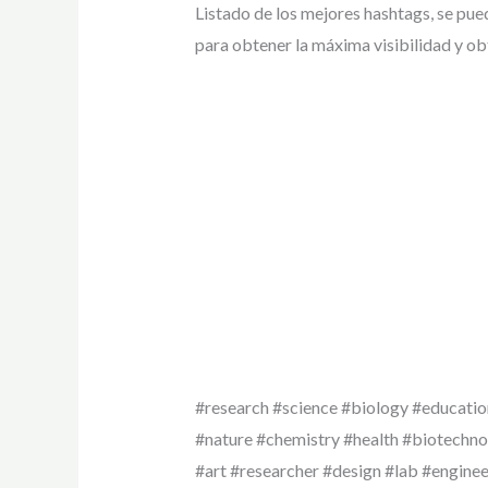
Listado de los mejores hashtags, se pue
para obtener la máxima visibilidad y ob
#research #science #biology #educatio
#nature #chemistry #health #biotechnol
#art #researcher #design #lab #enginee