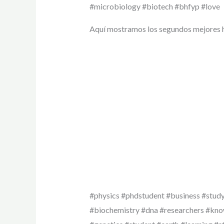
#microbiology #biotech #bhfyp #love
Aquí mostramos los segundos mejores 
#physics #phdstudent #business #study
#biochemistry #dna #researchers #kn