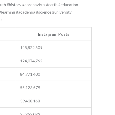
uth #history #coronavirus #earth #education
#learning #academia #science #university
e
Instagram Posts
145,822,609
124,074,762
84,771,400
55,123,579
39,438,168
35,853,083