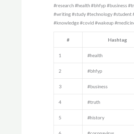
#research #health #bhfyp #business #tr
#writing #study #technology #student 
#knowledge #covid #wakeup #medicin
#
Hashtag
1
#health
2
#bhfyp
3
#business
4
#truth
5
#history
6
#coronavirus