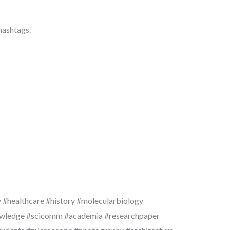
hashtags.
 #healthcare #history #molecularbiology
owledge #scicomm #academia #researchpaper