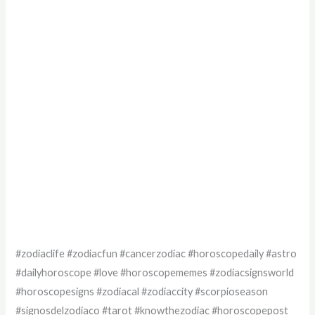
#zodiaclife #zodiacfun #cancerzodiac #horoscopedaily #astro
#dailyhoroscope #love #horoscopememes #zodiacsignsworld
#horoscopesigns #zodiacal #zodiaccity #scorpioseason
#signosdelzodiaco #tarot #knowthezodiac #horoscopepost