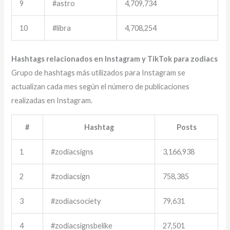
9
#astro
4,709,734
10
#libra
4,708,254
Hashtags relacionados en Instagram y TikTok para zodiacs
Grupo de hashtags más utilizados para Instagram se
actualizan cada mes según el número de publicaciones
realizadas en Instagram.
#
Hashtag
Posts
1
#zodiacsigns
3,166,938
2
#zodiacsign
758,385
3
#zodiacsociety
79,631
4
#zodiacsignsbelike
27,501