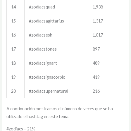
14
#zodiacsquad
1,938
15
#zodiacsagittarius
1,317
16
#zodiacsesh
1,017
17
#zodiacstones
897
18
#zodiacsignart
489
19
#zodiacsignscorpio
419
20
#zodiacsupernatural
216
A continuación mostramos el número de veces que se ha
utilizado el hashtag en este tema.
#zodiacs – 21%