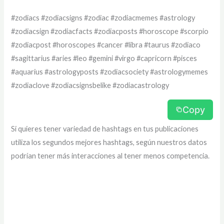
#zodiacs #zodiacsigns #zodiac #zodiacmemes #astrology
#zodiacsign #zodiacfacts #zodiacposts #horoscope #scorpio
#zodiacpost #horoscopes #cancer #libra #taurus #zodiaco
#sagittarius #aries #leo #gemini #virgo #capricorn #pisces
#aquarius #astrologyposts #zodiacsociety #astrologymemes
#zodiaclove #zodiacsignsbelike #zodiacastrology
Copy
Si quieres tener variedad de hashtags en tus publicaciones
utiliza los segundos mejores hashtags, según nuestros datos
podrían tener más interacciones al tener menos competencia.