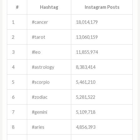
#
Hashtag
Instagram Posts
1
#cancer
18,014,179
2
#tarot
13,060,159
3
#leo
11,855,974
4
#astrology
8,383,414
5
#scorpio
5,461,210
6
#zodiac
5,281,522
7
#gemini
5,109,718
8
#aries
4,856,393