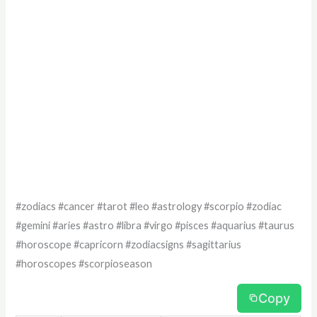
#zodiacs #cancer #tarot #leo #astrology #scorpio #zodiac
#gemini #aries #astro #libra #virgo #pisces #aquarius #taurus
#horoscope #capricorn #zodiacsigns #sagittarius
#horoscopes #scorpioseason
Copy