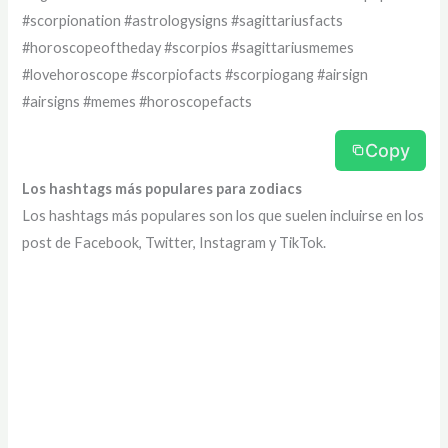
#scorpionation #astrologysigns #sagittariusfacts
#horoscopeoftheday #scorpios #sagittariusmemes
#lovehoroscope #scorpiofacts #scorpiogang #airsign
#airsigns #memes #horoscopefacts
Copy
Los hashtags más populares para zodiacs
Los hashtags más populares son los que suelen incluirse en los
post de Facebook, Twitter, Instagram y TikTok.