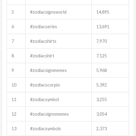
5
#zodiacsignsworld
14,895
6
#zodiacseries
13,691
7
#zodiacshirts
7,970
8
#zodiacshirt
7,125
9
#zodiacsignmemes
5,968
10
#zodiacscorpio
5,392
11
#zodiacsymbol
3,255
12
#zodiacsignsmemes
3,054
13
#zodiacsymbols
2,373