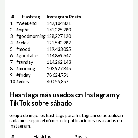
#
Hashtag
Instagram Posts
1
#weekend
142,104,821
2
#night
141,225,780
3
#goodmorning
128,227,120
4
#relax
121,542,987
5
#mood
119,433,055
6
#goodvibes
114,869,647
7
#sunday
114,262,143
8
#morning
103,927,845
9
#friday
78,624,751
10
#vibes
40,055,857
Hashtags más usados en Instagram y
TikTok sobre sábado
Grupo de mejores hashtags para Instagram se actualizan
cada mes según el número de publicaciones realizadas en
Instagram.
#
Hashtag
Posts