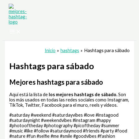
Ir
al
contenido
Inicio
hashtags
Hashtags para sábado
Hashtags para sábado
Mejores hashtags para sábado
Aquí está la lista de
los mejores hashtags de
sábado.
Son
los más usados en todas las redes sociales como Instagram,
TikTok, Twitter, Facebook para el muro, reels y videos.
#saturday #weekend #saturdayvibes #love #instagood
#saturdaynight #weekendvibes #instagram #happy
#photooftheday #photography #picoftheday #summer
#music #like #follow #saturdaymood #friends #party #food
#nature #fun #selfie #me #smile #goodvibes #fashion