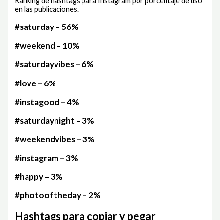
Ranking de hashtags para Instagram por porcentaje de uso
en las publicaciones.
#saturday – 56%
#weekend – 10%
#saturdayvibes – 6%
#love – 6%
#instagood – 4%
#saturdaynight – 3%
#weekendvibes – 3%
#instagram – 3%
#happy – 3%
#photooftheday – 2%
Hashtags para copiar y pegar