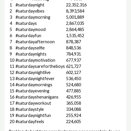
1
#saturdaynight
22,352,316
2
#saturdayvibes
8,393,584
3
#saturdaymorning
5,001,889
4
#saturdays
2,867,035
5
#saturdaymood
2,864,485
6
#saturdayfun
1,535,452
7
#saturdayafternoon
878,387
8
#saturdayselfie
848,536
9
#saturdaynights
784,931
10
#saturdaymotivation
677,937
11
#saturdaysarefortheboys
621,727
12
#saturdaynightlive
602,127
13
#saturdaynightfever
536,450
14
#saturdaymornings
524,680
15
#saturdayevening
477,885
16
#saturdayshenanigans
426,955
17
#saturdayworkout
365,058
18
#saturdaystyle
334,088
19
#saturdaynightfun
255,924
20
#saturdayfeels
224,605