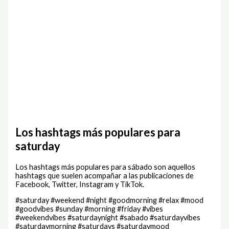
Los hashtags más populares para
saturday
Los hashtags más populares para sábado son aquellos
hashtags que suelen acompañar a las publicaciones de
Facebook, Twitter, Instagram y TikTok.
#saturday #weekend #night #goodmorning #relax #mood
#goodvibes #sunday #morning #friday #vibes
#weekendvibes #saturdaynight #sabado #saturdayvibes
#saturdaymorning #saturdays #saturdaymood