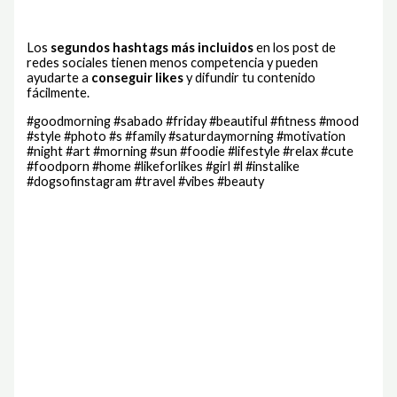
Los
segundos hashtags más incluidos
en los post de
redes sociales tienen menos competencia y pueden
ayudarte a
conseguir likes
y difundir tu contenido
fácilmente.
#goodmorning #sabado #friday #beautiful #fitness #mood
#style #photo #s #family #saturdaymorning #motivation
#night #art #morning #sun #foodie #lifestyle #relax #cute
#foodporn #home #likeforlikes #girl #l #instalike
#dogsofinstagram #travel #vibes #beauty