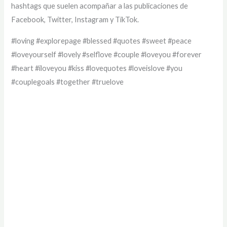
hashtags que suelen acompañar a las publicaciones de
Facebook, Twitter, Instagram y TikTok.
#loving #explorepage #blessed #quotes #sweet #peace
#loveyourself #lovely #selflove #couple #loveyou #forever
#heart #iloveyou #kiss #lovequotes #loveislove #you
#couplegoals #together #truelove