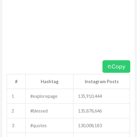
Copy
#
Hashtag
Instagram Posts
1
#explorepage
135,910,444
2
#blessed
135,878,646
3
#quotes
130,008,183