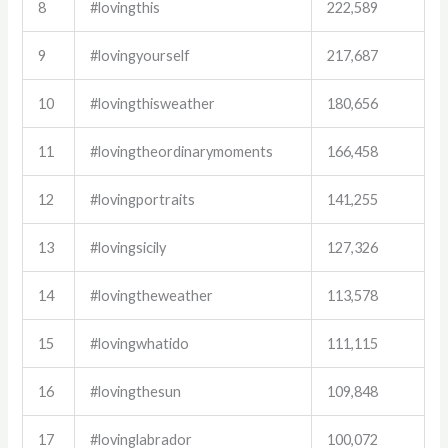
8
#lovingthis
222,589
9
#lovingyourself
217,687
10
#lovingthisweather
180,656
11
#lovingtheordinarymoments
166,458
12
#lovingportraits
141,255
13
#lovingsicily
127,326
14
#lovingtheweather
113,578
15
#lovingwhatido
111,115
16
#lovingthesun
109,848
17
#lovinglabrador
100,072