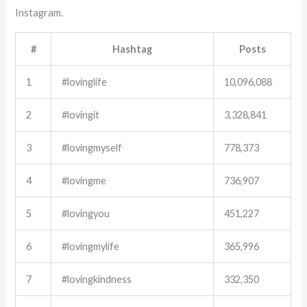
Instagram.
#
Hashtag
Posts
1
#lovinglife
10,096,088
2
#lovingit
3,328,841
3
#lovingmyself
778,373
4
#lovingme
736,907
5
#lovingyou
451,227
6
#lovingmylife
365,996
7
#lovingkindness
332,350