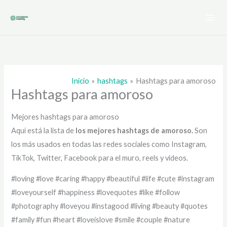
Ir
al
contenido
Inicio
hashtags
Hashtags para amoroso
Hashtags para amoroso
Mejores hashtags para amoroso
Aquí está la lista de
los mejores hashtags de
amoroso.
Son
los más usados en todas las redes sociales como Instagram,
TikTok, Twitter, Facebook para el muro, reels y videos.
#loving #love #caring #happy #beautiful #life #cute #instagram
#loveyourself #happiness #lovequotes #like #follow
#photography #loveyou #instagood #living #beauty #quotes
#family #fun #heart #loveislove #smile #couple #nature