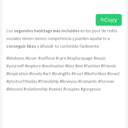
Copy
Los
segundos hashtags más incluidos
en los post de redes
sociales tienen menos competencia y pueden ayudarte a
conseguir likes
y difundir tu contenido fácilmente.
#kindness #lover #selflove #care #explorepage #music
#yourself #explore #motivation #kiss #me #fashion #friends
#inspiration #lovely #art #lovinglife #trust #likeforlikes #loved
#photooftheday #friendship #iloveyou #romantic #forever
#blessed #relationship #sweet #couples #gorgeous