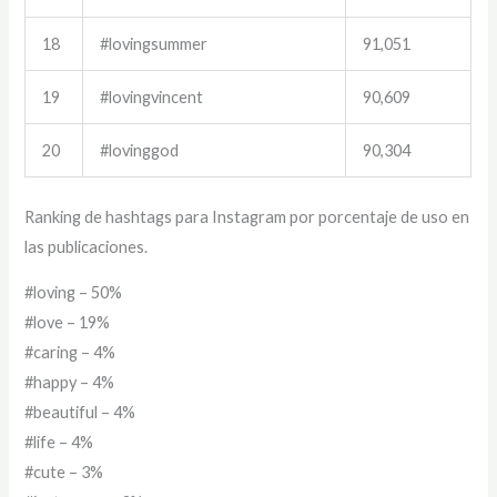
18
#lovingsummer
91,051
19
#lovingvincent
90,609
20
#lovinggod
90,304
Ranking de hashtags para Instagram por porcentaje de uso en
las publicaciones.
#loving – 50%
#love – 19%
#caring – 4%
#happy – 4%
#beautiful – 4%
#life – 4%
#cute – 3%