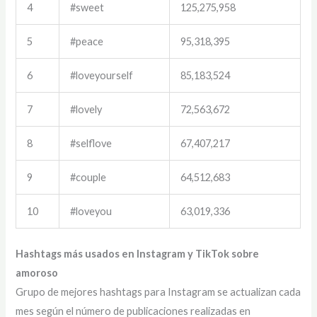
4
#sweet
125,275,958
5
#peace
95,318,395
6
#loveyourself
85,183,524
7
#lovely
72,563,672
8
#selflove
67,407,217
9
#couple
64,512,683
10
#loveyou
63,019,336
Hashtags más usados en Instagram y TikTok sobre
amoroso
Grupo de mejores hashtags para Instagram se actualizan cada
mes según el número de publicaciones realizadas en