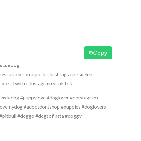
Copy
escuedog
rescatado son aquellos hashtags que suelen
ook, Twitter, Instagram y TikTok.
instadog #puppylove #doglover #petstagram
lovemydog #adoptdontshop #puppies #doglovers
 #pitbull #doggo #dogsofinsta #doggy