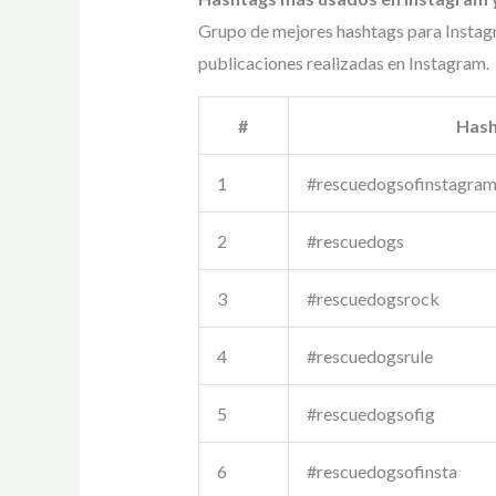
Grupo de mejores hashtags para Instag
publicaciones realizadas en Instagram.
#
Hash
1
#rescuedogsofinstagra
2
#rescuedogs
3
#rescuedogsrock
4
#rescuedogsrule
5
#rescuedogsofig
6
#rescuedogsofinsta