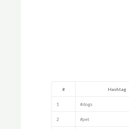
#
Hashtag
1
#dogs
2
#pet