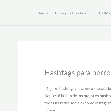
Ir
al
Inicio
Guías y datos clave
100 Me
contenido
Hashtags para perro
Mejores hashtags para perro rescatado
Aquí está la lista de
los mejores hasht
todas las redes sociales como Instagram
videos.