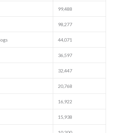
99,488
98,277
dogs
44,071
36,597
32,447
20,768
16,922
15,938
10,200