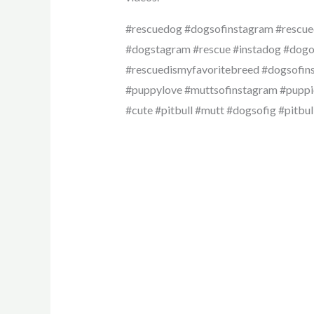
#rescuedog #dogsofinstagram #rescu
#dogstagram #rescue #instadog #dogo
#rescuedismyfavoritebreed #dogsofin
#puppylove #muttsofinstagram #pupp
#cute #pitbull #mutt #dogsofig #pitbu