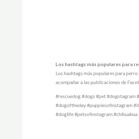
Los hashtags más populares para r
Los hashtags más populares para perro 
acompañar a las publicaciones de Faceb
#rescuedog #dogs #pet #dogstagram #
#dogoftheday #puppiesofinstagram #i
#doglife #petsofinstagram #chihuahua