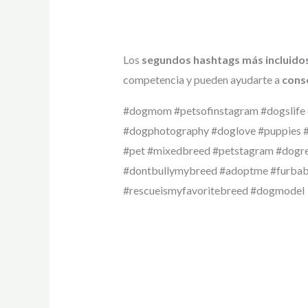
Los
segundos hashtags más incluido
competencia y pueden ayudarte a
conse
#dogmom #petsofinstagram #dogslife 
#dogphotography #doglove #puppies #
#pet #mixedbreed #petstagram #dogre
#dontbullymybreed #adoptme #furbab
#rescueismyfavoritebreed #dogmodel