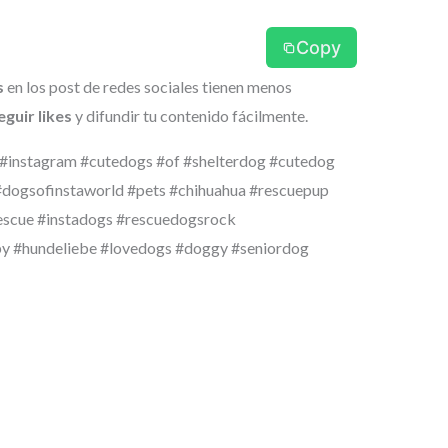
Copy
s
en los post de redes sociales tienen menos
guir likes
y difundir tu contenido fácilmente.
#instagram #cutedogs #of #shelterdog #cutedog
dogsofinstaworld #pets #chihuahua #rescuepup
scue #instadogs #rescuedogsrock
y #hundeliebe #lovedogs #doggy #seniordog