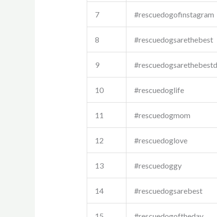
7
#rescuedogofinstagram
8
#rescuedogsarethebest
9
#rescuedogsarethebest
10
#rescuedoglife
11
#rescuedogmom
12
#rescuedoglove
13
#rescuedoggy
14
#rescuedogsarebest
15
#rescuedogoftheday