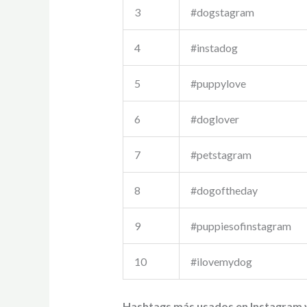
3
#dogstagram
4
#instadog
5
#puppylove
6
#doglover
7
#petstagram
8
#dogoftheday
9
#puppiesofinstagram
10
#ilovemydog
Hashtags más usados en Instagram 