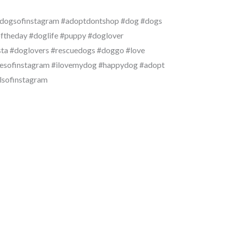
edogsofinstagram #adoptdontshop #dog #dogs
ftheday #doglife #puppy #doglover
sta #doglovers #rescuedogs #doggo #love
iesofinstagram #ilovemydog #happydog #adopt
llsofinstagram