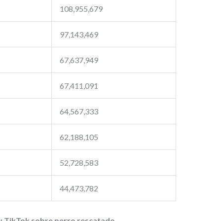
108,955,679
97,143,469
67,637,949
67,411,091
64,567,333
62,188,105
52,728,583
44,473,782
y TikTok sobre perro rescatado