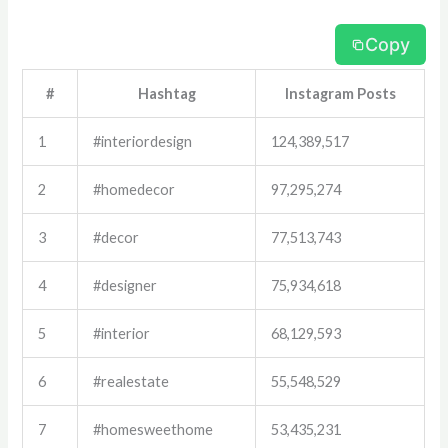
Copy
#
Hashtag
Instagram Posts
1
#interiordesign
124,389,517
2
#homedecor
97,295,274
3
#decor
77,513,743
4
#designer
75,934,618
5
#interior
68,129,593
6
#realestate
55,548,529
7
#homesweethome
53,435,231