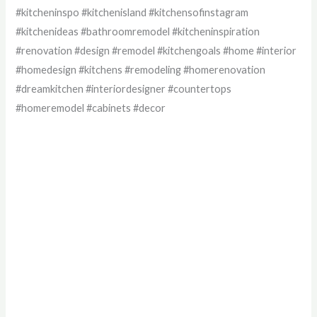
#kitcheninspo #kitchenisland #kitchensofinstagram
#kitchenideas #bathroomremodel #kitcheninspiration
#renovation #design #remodel #kitchengoals #home #interior
#homedesign #kitchens #remodeling #homerenovation
#dreamkitchen #interiordesigner #countertops
#homeremodel #cabinets #decor