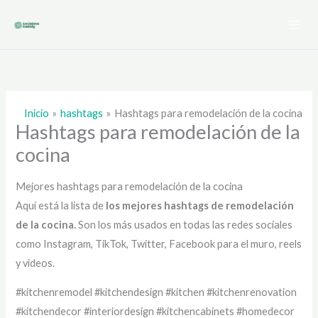
Ir
al
contenido
Inicio
hashtags
Hashtags para remodelación de la cocina
Hashtags para remodelación de la
cocina
Mejores hashtags para remodelación de la cocina
Aquí está la lista de
los mejores hashtags de
remodelación
de la cocina.
Son los más usados en todas las redes sociales
como Instagram, TikTok, Twitter, Facebook para el muro, reels
y videos.
#kitchenremodel #kitchendesign #kitchen #kitchenrenovation
#kitchendecor #interiordesign #kitchencabinets #homedecor