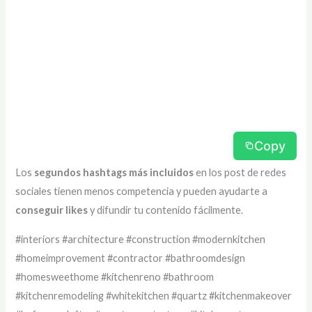
Copy
Los
segundos hashtags más incluidos
en los post de redes
sociales tienen menos competencia y pueden ayudarte a
conseguir likes
y difundir tu contenido fácilmente.
#interiors #architecture #construction #modernkitchen
#homeimprovement #contractor #bathroomdesign
#homesweethome #kitchenreno #bathroom
#kitchenremodeling #whitekitchen #quartz #kitchenmakeover