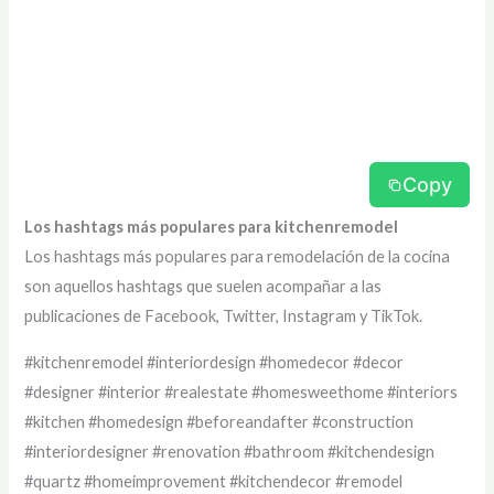
Copy
Los hashtags más populares para kitchenremodel
Los hashtags más populares para remodelación de la cocina
son aquellos hashtags que suelen acompañar a las
publicaciones de Facebook, Twitter, Instagram y TikTok.
#kitchenremodel #interiordesign #homedecor #decor
#designer #interior #realestate #homesweethome #interiors
#kitchen #homedesign #beforeandafter #construction
#interiordesigner #renovation #bathroom #kitchendesign
#quartz #homeimprovement #kitchendecor #remodel