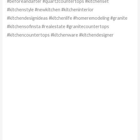
#beforeandafter #quartzcountertops #kitchenset
#kitchenstyle #newkitchen #kitcheninterior
#kitchendesignideas #kitchenlife #homeremodeling #granite
#kitchensofinsta #realestate #granitecountertops
#kitchencountertops #kitchenware #kitchendesigner