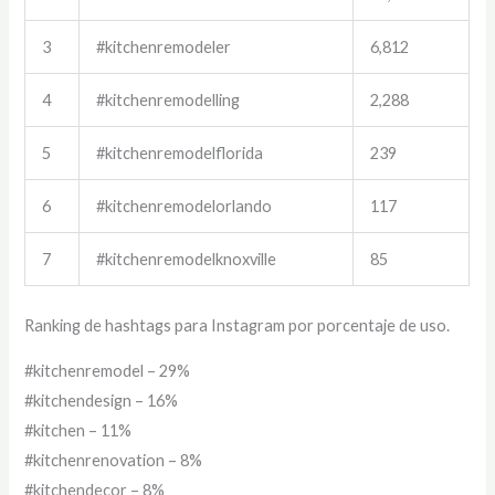
3
#kitchenremodeler
6,812
4
#kitchenremodelling
2,288
5
#kitchenremodelflorida
239
6
#kitchenremodelorlando
117
7
#kitchenremodelknoxville
85
Ranking de hashtags para Instagram por porcentaje de uso.
#kitchenremodel – 29%
#kitchendesign – 16%
#kitchen – 11%
#kitchenrenovation – 8%
#kitchendecor – 8%