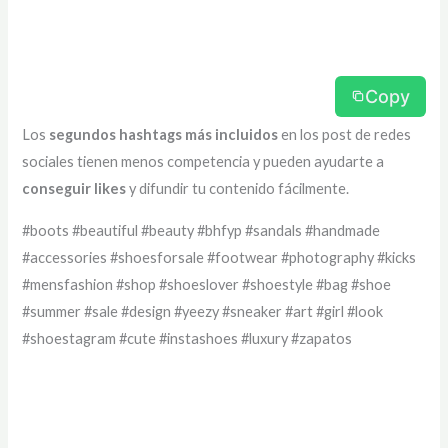
Copy
Los
segundos hashtags más incluidos
en los post de redes
sociales tienen menos competencia y pueden ayudarte a
conseguir likes
y difundir tu contenido fácilmente.
#boots #beautiful #beauty #bhfyp #sandals #handmade
#accessories #shoesforsale #footwear #photography #kicks
#mensfashion #shop #shoeslover #shoestyle #bag #shoe
#summer #sale #design #yeezy #sneaker #art #girl #look
#shoestagram #cute #instashoes #luxury #zapatos