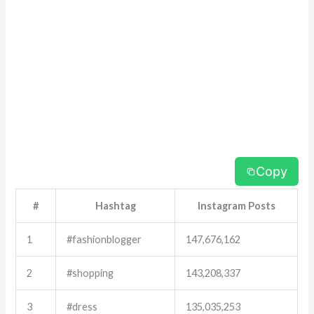
Copy
#
Hashtag
Instagram Posts
1
#fashionblogger
147,676,162
2
#shopping
143,208,337
3
#dress
135,035,253