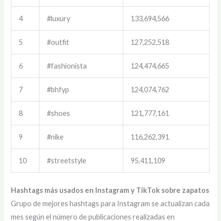
4
#luxury
133,694,566
5
#outfit
127,252,518
6
#fashionista
124,474,665
7
#bhfyp
124,074,762
8
#shoes
121,777,161
9
#nike
116,262,391
10
#streetstyle
95,411,109
Hashtags más usados en Instagram y TikTok sobre zapatos
Grupo de mejores hashtags para Instagram se actualizan cada
mes según el número de publicaciones realizadas en