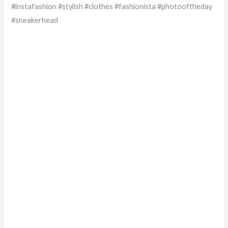
#instafashion #stylish #clothes #fashionista #photooftheday
#sneakerhead