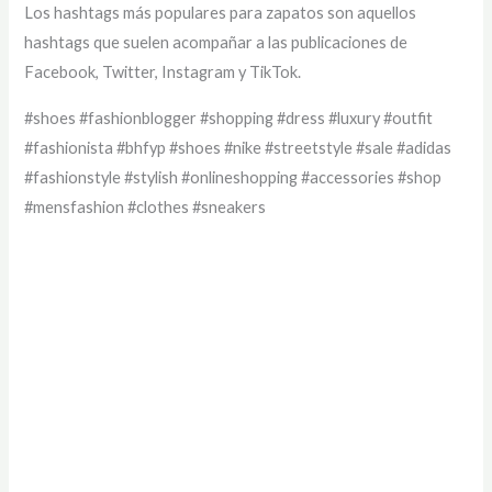
Los hashtags más populares para zapatos son aquellos
hashtags que suelen acompañar a las publicaciones de
Facebook, Twitter, Instagram y TikTok.
#shoes #fashionblogger #shopping #dress #luxury #outfit
#fashionista #bhfyp #shoes #nike #streetstyle #sale #adidas
#fashionstyle #stylish #onlineshopping #accessories #shop
#mensfashion #clothes #sneakers