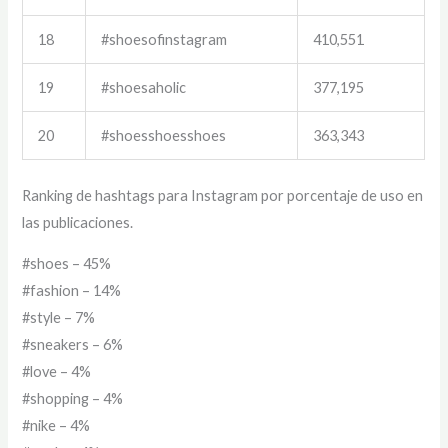
18
#shoesofinstagram
410,551
19
#shoesaholic
377,195
20
#shoesshoesshoes
363,343
Ranking de hashtags para Instagram por porcentaje de uso en
las publicaciones.
#shoes – 45%
#fashion – 14%
#style – 7%
#sneakers – 6%
#love – 4%
#shopping – 4%
#nike – 4%