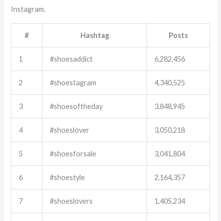
Instagram.
#
Hashtag
Posts
1
#shoesaddict
6,282,456
2
#shoestagram
4,340,525
3
#shoesoftheday
3,848,945
4
#shoeslover
3,050,218
5
#shoesforsale
3,041,804
6
#shoestyle
2,164,357
7
#shoeslovers
1,405,234