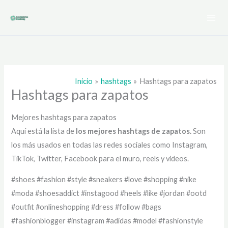
Ir
al
contenido
Inicio
hashtags
Hashtags para zapatos
Hashtags para zapatos
Mejores hashtags para zapatos
Aquí está la lista de
los mejores hashtags de
zapatos.
Son
los más usados en todas las redes sociales como Instagram,
TikTok, Twitter, Facebook para el muro, reels y videos.
#shoes #fashion #style #sneakers #love #shopping #nike
#moda #shoesaddict #instagood #heels #like #jordan #ootd
#outfit #onlineshopping #dress #follow #bags
#fashionblogger #instagram #adidas #model #fashionstyle