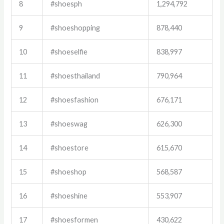
8
#shoesph
1,294,792
9
#shoeshopping
878,440
10
#shoeselfie
838,997
11
#shoesthailand
790,964
12
#shoesfashion
676,171
13
#shoeswag
626,300
14
#shoestore
615,670
15
#shoeshop
568,587
16
#shoeshine
553,907
17
#shoesformen
430,622