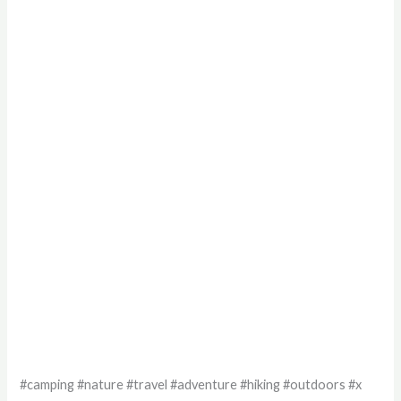
#camping #nature #travel #adventure #hiking #outdoors #x