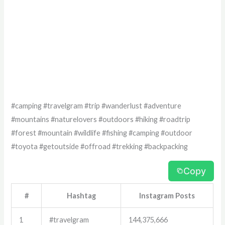
#camping #travelgram #trip #wanderlust #adventure
#mountains #naturelovers #outdoors #hiking #roadtrip
#forest #mountain #wildlife #fishing #camping #outdoor
#toyota #getoutside #offroad #trekking #backpacking
Copy
#
Hashtag
Instagram Posts
1
#travelgram
144,375,666