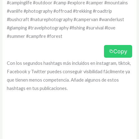
#campinglife #outdoor #camp #explore #camper #mountains
#vanlife #photography #offroad #trekking #roadtrip
#bushcraft #naturephotography #campervan #wanderlust
#glamping #travelphotography #fishing #survival #love
#summer #campfire #forest
Copy
Con los segundos hashtags más incluidos en instagram, tiktok,
Facebook y Twitter puedes conseguir visibilidad fácilmente ya
que tienen menos competencia. Añade algunos de estos
hashtags en tus publicaciones.