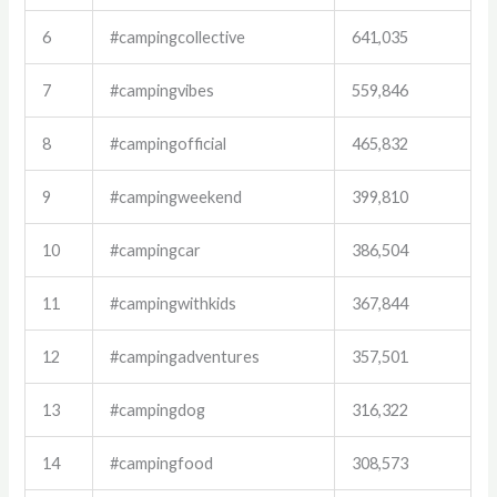
6
#campingcollective
641,035
7
#campingvibes
559,846
8
#campingofficial
465,832
9
#campingweekend
399,810
10
#campingcar
386,504
11
#campingwithkids
367,844
12
#campingadventures
357,501
13
#campingdog
316,322
14
#campingfood
308,573