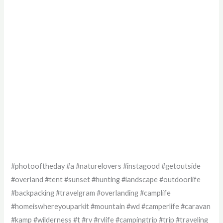
#photooftheday #a #naturelovers #instagood #getoutside
#overland #tent #sunset #hunting #landscape #outdoorlife
#backpacking #travelgram #overlanding #camplife
#homeiswhereyouparkit #mountain #wd #camperlife #caravan
#kamp #wilderness #t #rv #rvlife #campingtrip #trip #traveling