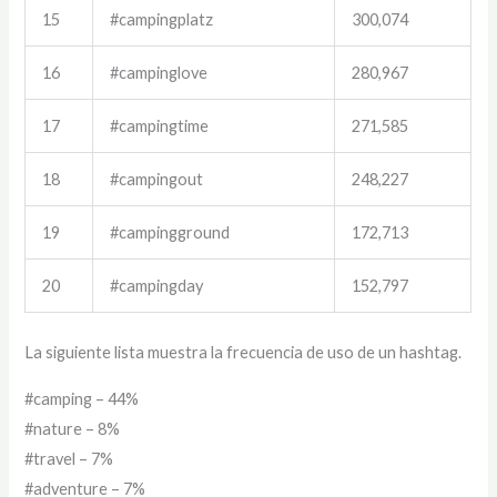
15
#campingplatz
300,074
16
#campinglove
280,967
17
#campingtime
271,585
18
#campingout
248,227
19
#campingground
172,713
20
#campingday
152,797
La siguiente lista muestra la frecuencia de uso de un hashtag.
#camping – 44%
#nature – 8%
#travel – 7%
#adventure – 7%