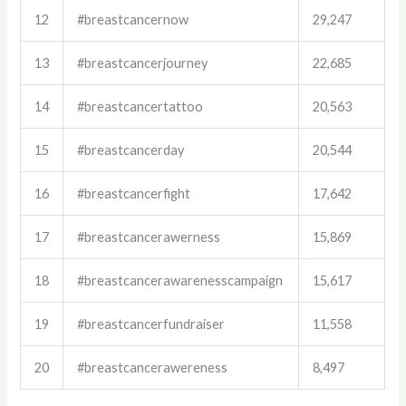
12
#breastcancernow
29,247
13
#breastcancerjourney
22,685
14
#breastcancertattoo
20,563
15
#breastcancerday
20,544
16
#breastcancerfight
17,642
17
#breastcancerawerness
15,869
18
#breastcancerawarenesscampaign
15,617
19
#breastcancerfundraiser
11,558
20
#breastcancerawereness
8,497