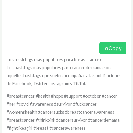
Copy
Los hashtags más populares para breastcancer
Los hashtags más populares para cáncer de mama son
aquellos hashtags que suelen acompañar a las publicaciones
de Facebook, Twitter, Instagram y TikTok.
#breastcancer #health #hope #support #october #cancer
#her #covid #awareness #survivor #fuckcancer
#womenshealth #cancersucks #breastcancerawareness
#breastcancer #thinkpink #cancersurvivor #cancerdemama
#fightlikeagirl #breast #cancerawareness