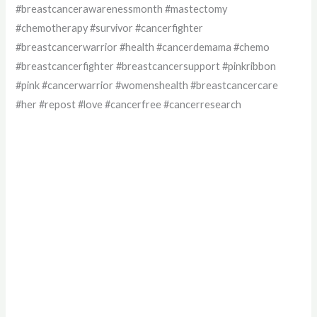
#breastcancerawarenessmonth #mastectomy
#chemotherapy #survivor #cancerfighter
#breastcancerwarrior #health #cancerdemama #chemo
#breastcancerfighter #breastcancersupport #pinkribbon
#pink #cancerwarrior #womenshealth #breastcancercare
#her #repost #love #cancerfree #cancerresearch