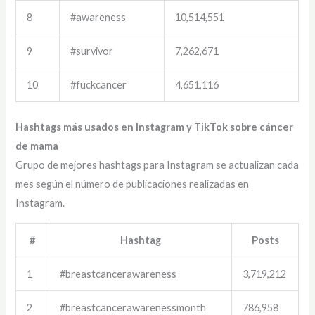
8
#awareness
10,514,551
9
#survivor
7,262,671
10
#fuckcancer
4,651,116
Hashtags más usados en Instagram y TikTok sobre cáncer
de mama
Grupo de mejores hashtags para Instagram se actualizan cada
mes según el número de publicaciones realizadas en
Instagram.
#
Hashtag
Posts
1
#breastcancerawareness
3,719,212
2
#breastcancerawarenessmonth
786,958