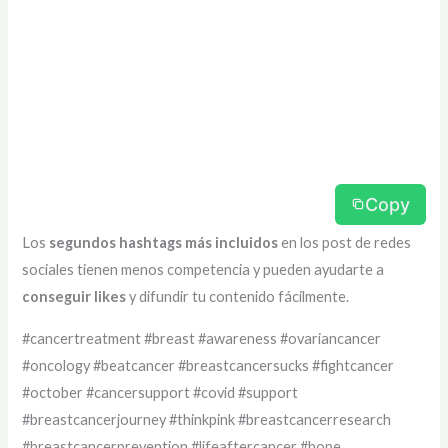
Copy
Los
segundos hashtags más incluidos
en los post de redes
sociales tienen menos competencia y pueden ayudarte a
conseguir likes
y difundir tu contenido fácilmente.
#cancertreatment #breast #awareness #ovariancancer
#oncology #beatcancer #breastcancersucks #fightcancer
#october #cancersupport #covid #support
#breastcancerjourney #thinkpink #breastcancerresearch
#breastcancerprevention #lifeaftercancer #hope