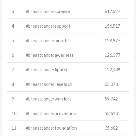
3
#breastcancersurvivor
617,527
4
#breastcancersupport
156,517
5
#breastcancermonth
128,977
6
#breastcancerawarness
126,377
7
#breastcancerfighter
122,449
8
#breastcancerresearch
65,073
9
#breastcancerwarriors
59,742
10
#breastcancerprevention
55,613
11
#breastcancerfoundation
35,602