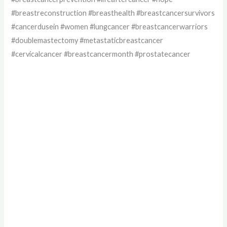
#breastreconstruction #breasthealth #breastcancersurvivors
#cancerdusein #women #lungcancer #breastcancerwarriors
#doublemastectomy #metastaticbreastcancer
#cervicalcancer #breastcancermonth #prostatecancer