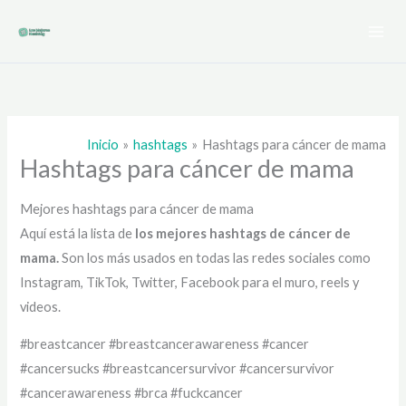
Ir
al
contenido
Inicio
hashtags
Hashtags para cáncer de mama
Hashtags para cáncer de mama
Mejores hashtags para cáncer de mama
Aquí está la lista de
los mejores hashtags de
cáncer de
mama.
Son los más usados en todas las redes sociales como
Instagram, TikTok, Twitter, Facebook para el muro, reels y
videos.
#breastcancer #breastcancerawareness #cancer
#cancersucks #breastcancersurvivor #cancersurvivor
#cancerawareness #brca #fuckcancer