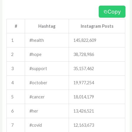
Copy
#
Hashtag
Instagram Posts
1
#health
145,822,609
2
#hope
38,728,986
3
#support
35,157,462
4
#october
19,977,254
5
#cancer
18,014,179
6
#her
13,426,521
7
#covid
12,163,673