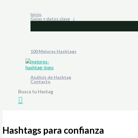
Ir
al
Inicio
contenido
Guías y datos clave
100 Mejores Hashtags
Análisis de Hashtag
Contacto
Busca tu Hastag
Buscar
Hashtags para confianza