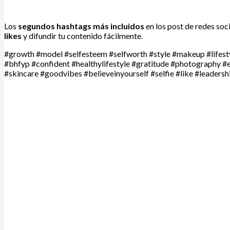
Los
segundos hashtags más incluidos
en los post de redes so
likes
y difundir tu contenido fácilmente.
#growth #model #selfesteem #selfworth #style #makeup #life
#bhfyp #confident #healthylifestyle #gratitude #photography #
#skincare #goodvibes #believeinyourself #selfie #like #leadersh