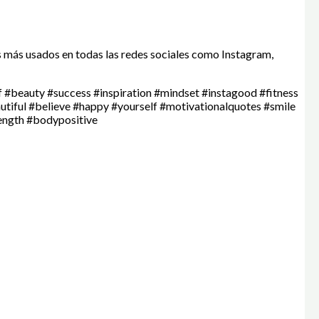
s más usados en todas las redes sociales como Instagram,
f #beauty #success #inspiration #mindset #instagood #fitness
autiful #believe #happy #yourself #motivationalquotes #smile
ength #bodypositive