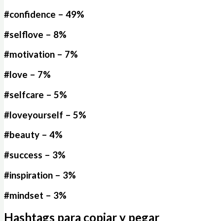
#confidence – 49%
#selflove – 8%
#motivation – 7%
#love – 7%
#selfcare – 5%
#loveyourself – 5%
#beauty – 4%
#success – 3%
#inspiration – 3%
#mindset – 3%
Hashtags para copiar y pegar