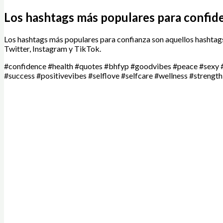
Los hashtags más populares para confid
Los hashtags más populares para confianza son aquellos hashtag
Twitter, Instagram y TikTok.
#confidence #health #quotes #bhfyp #goodvibes #peace #sexy #g
#success #positivevibes #selflove #selfcare #wellness #strength