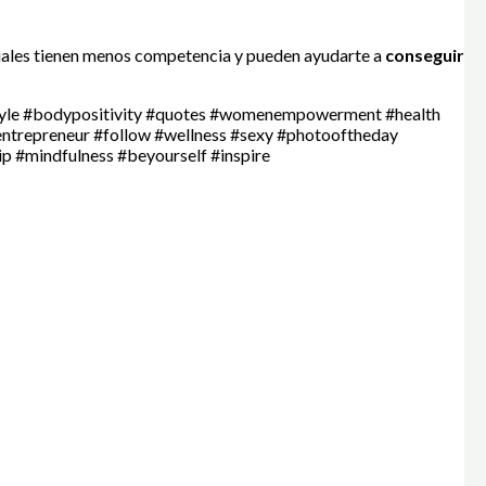
ciales tienen menos competencia y pueden ayudarte a
conseguir
style #bodypositivity #quotes #womenempowerment #health
entrepreneur #follow #wellness #sexy #photooftheday
ip #mindfulness #beyourself #inspire