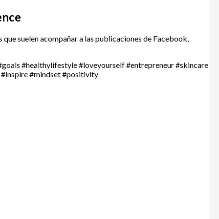
ence
s que suelen acompañar a las publicaciones de Facebook,
oals #healthylifestyle #loveyourself #entrepreneur #skincare
 #inspire #mindset #positivity