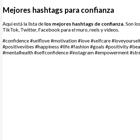
Mejores hashtags para confianza
Aquí está la lista de
los mejores hashtags de
confianza.
Son lo
TikTok, Twitter, Facebook para el muro, reels y videos.
#confidence #selflove #motivation #love #selfcare #loveyoursel
#positivevibes #happiness #life #fashion #goals #positivity #be
#mentalhealth #selfconfidence #instagram #empowerment #str