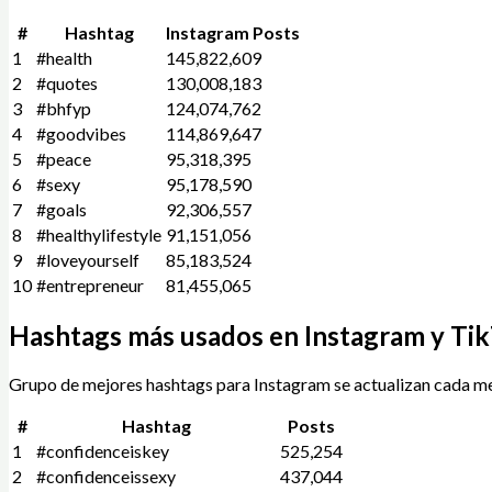
#
Hashtag
Instagram Posts
1
#health
145,822,609
2
#quotes
130,008,183
3
#bhfyp
124,074,762
4
#goodvibes
114,869,647
5
#peace
95,318,395
6
#sexy
95,178,590
7
#goals
92,306,557
8
#healthylifestyle
91,151,056
9
#loveyourself
85,183,524
10
#entrepreneur
81,455,065
Hashtags más usados en Instagram y Tik
Grupo de mejores hashtags para Instagram se actualizan cada me
#
Hashtag
Posts
1
#confidenceiskey
525,254
2
#confidenceissexy
437,044