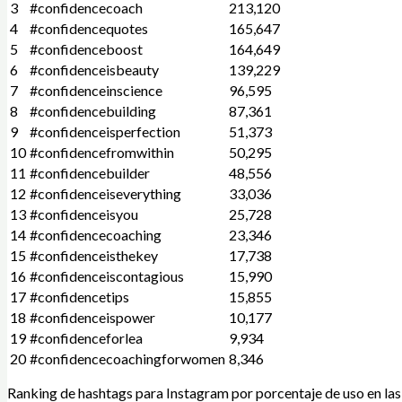
3
#confidencecoach
213,120
4
#confidencequotes
165,647
5
#confidenceboost
164,649
6
#confidenceisbeauty
139,229
7
#confidenceinscience
96,595
8
#confidencebuilding
87,361
9
#confidenceisperfection
51,373
10
#confidencefromwithin
50,295
11
#confidencebuilder
48,556
12
#confidenceiseverything
33,036
13
#confidenceisyou
25,728
14
#confidencecoaching
23,346
15
#confidenceisthekey
17,738
16
#confidenceiscontagious
15,990
17
#confidencetips
15,855
18
#confidenceispower
10,177
19
#confidenceforlea
9,934
20
#confidencecoachingforwomen
8,346
Ranking de hashtags para Instagram por porcentaje de uso en las