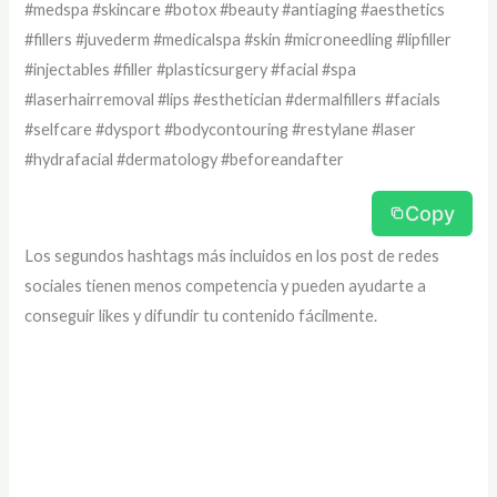
#medspa #skincare #botox #beauty #antiaging #aesthetics
#fillers #juvederm #medicalspa #skin #microneedling #lipfiller
#injectables #filler #plasticsurgery #facial #spa
#laserhairremoval #lips #esthetician #dermalfillers #facials
#selfcare #dysport #bodycontouring #restylane #laser
#hydrafacial #dermatology #beforeandafter
Copy
Los segundos hashtags más incluidos en los post de redes
sociales tienen menos competencia y pueden ayudarte a
conseguir likes y difundir tu contenido fácilmente.