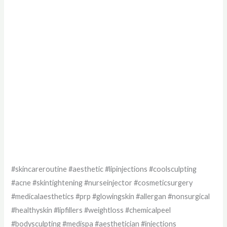
#skincareroutine #aesthetic #lipinjections #coolsculpting
#acne #skintightening #nurseinjector #cosmeticsurgery
#medicalaesthetics #prp #glowingskin #allergan #nonsurgical
#healthyskin #lipfillers #weightloss #chemicalpeel
#bodysculpting #medispa #aesthetician #injections