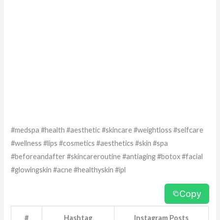
#medspa #health #aesthetic #skincare #weightloss #selfcare
#wellness #lips #cosmetics #aesthetics #skin #spa
#beforeandafter #skincareroutine #antiaging #botox #facial
#glowingskin #acne #healthyskin #ipl
Copy
#
Hashtag
Instagram Posts