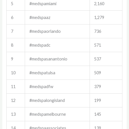
5
#medspamiami
2,160
6
#medspaaz
1,279
7
#medspaorlando
736
8
#medspadc
571
9
#medspasanantonio
537
10
#medspatulsa
509
11
#medspadfw
379
12
#medspalongisland
199
13
#medspamelbourne
145
14
#medspaassociates
139