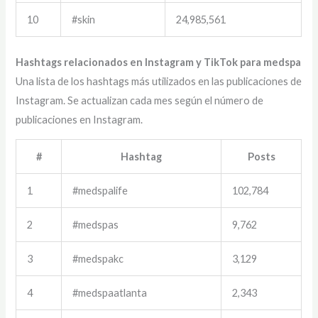
10
#skin
24,985,561
Hashtags relacionados en Instagram y TikTok para medspa
Una lista de los hashtags más utilizados en las publicaciones de
Instagram. Se actualizan cada mes según el número de
publicaciones en Instagram.
#
Hashtag
Posts
1
#medspalife
102,784
2
#medspas
9,762
3
#medspakc
3,129
4
#medspaatlanta
2,343