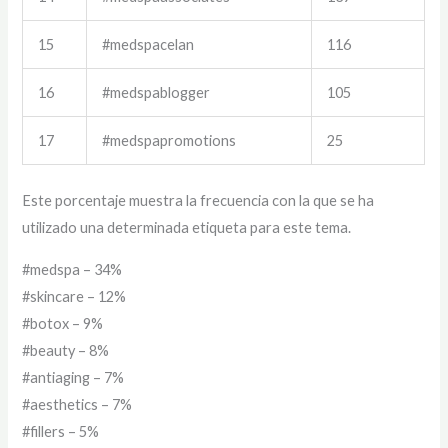
15
#medspacelan
116
16
#medspablogger
105
17
#medspapromotions
25
Este porcentaje muestra la frecuencia con la que se ha
utilizado una determinada etiqueta para este tema.
#medspa – 34%
#skincare – 12%
#botox – 9%
#beauty – 8%
#antiaging – 7%
#aesthetics – 7%
#fillers – 5%