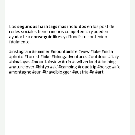
Los
segundos hashtags más incluidos
en los post de
redes sociales tienen menos competencia y pueden
ayudarte a
conseguir likes
y difundir tu contenido
fácilmente.
#instagram #summer #mountainlife #view #lake #india
#photo #forest #hike #hikingadventures #outdoor #italy
#himalayas #mountainview #trip #switzerland #climbing
#naturelover #bhfyp #ski #camping #roadtrip #berge #life
#montagne #sun #travelblogger #austria #a #art