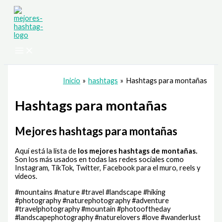
Ir
al
contenido
Inicio
hashtags
Hashtags para montañas
Hashtags para montañas
Mejores hashtags para montañas
Aquí está la lista de
los mejores hashtags de
montañas.
Son los más usados en todas las redes sociales como
Instagram, TikTok, Twitter, Facebook para el muro, reels y
videos.
#mountains #nature #travel #landscape #hiking
#photography #naturephotography #adventure
#travelphotography #mountain #photooftheday
#landscapephotography #naturelovers #love #wanderlust