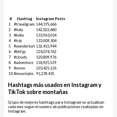
#
Hashtag
Instagram Posts
1
#travelgram
144,375,666
2
#italy
142,022,680
3
#india
133,963,034
4
#trip
133,009,304
5
#wanderlust
132,415,944
6
#bhfyp
124,074,762
7
#clouds
120,809,976
8
#adventure
118,925,529
9
#snow
103,425,126
10
#mountains
91,239,435
Hashtags más usados en Instagram y
TikTok sobre montañas
Grupo de mejores hashtags para Instagram se actualizan
cada mes según el numero de publicaciones realizadas en
Instagram.