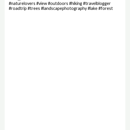
#naturelovers #view #outdoors #hiking #travelblogger
#roadtrip #trees #landscapephotography #lake #forest