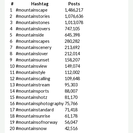
#
Hashtag
Posts
1
#mountainscape
1,486,217
2
#mountainstories
1,076,636
3
#mountainstones
1,013,078
4
#mountainslovers
747,105
5
#mountainside
645,398
6
#mountainscapes
280,282
7
#mountainscenery
213,692
8
#mountainslover
212,014
9
#mountainsunset
158,207
10
#mountainsview
149,074
11
#mountainstyle
112,002
12
#mountainscalling
109,648
13
#mountainstream
95,303
14
#mountainsports
88,007
15
#mountainshotz
81,170
16
#mountainsphotography
75,766
17
#mountainstandard
71,418
18
#mountainsunrise
61,178
19
#mountainsofnorway
56,047
20
#mountainsnow
42,516