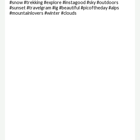
#snow #trekking #explore #instagood #sky #outdoors
#sunset #travelgram #ig #beautiful #picoftheday #alps
#mountainlovers #winter #clouds