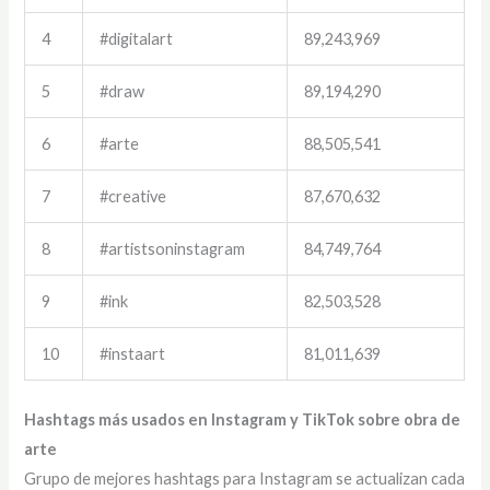
4
#digitalart
89,243,969
5
#draw
89,194,290
6
#arte
88,505,541
7
#creative
87,670,632
8
#artistsoninstagram
84,749,764
9
#ink
82,503,528
10
#instaart
81,011,639
Hashtags más usados en Instagram y TikTok sobre obra de
arte
Grupo de mejores hashtags para Instagram se actualizan cada