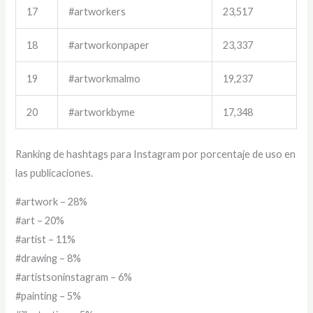
17
#artworkers
23,517
18
#artworkonpaper
23,337
19
#artworkmalmo
19,237
20
#artworkbyme
17,348
Ranking de hashtags para Instagram por porcentaje de uso en
las publicaciones.
#artwork – 28%
#art – 20%
#artist – 11%
#drawing – 8%
#artistsoninstagram – 6%
#painting – 5%