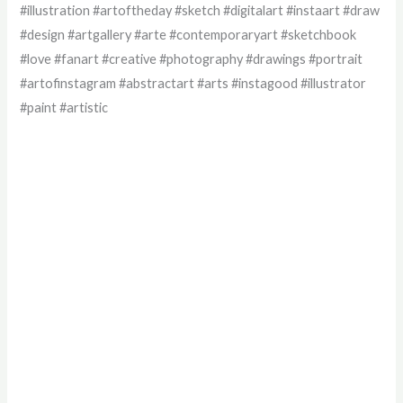
#illustration #artoftheday #sketch #digitalart #instaart #draw
#design #artgallery #arte #contemporaryart #sketchbook
#love #fanart #creative #photography #drawings #portrait
#artofinstagram #abstractart #arts #instagood #illustrator
#paint #artistic