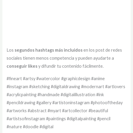
Los
segundos hashtags más incluidos
en los post de redes
sociales tienen menos competencia y pueden ayudarte a
conseguir likes
y difundir tu contenido fácilmente.
#fineart #artsy #watercolor #graphicdesign #anime
#instagram #sketching #digitaldrawing #modernart #artlovers
#acrylicpainting #handmade #digitalillustration #ink
#pencildrawing #gallery #artistoninstagram #photooftheday
#artworks #abstract #myart #artcollector #beautiful
#artistsofinstagram #paintings #digitalpainting #pencil
#nature #doodle #digital