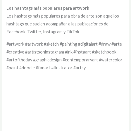
Los hashtags más populares para artwork
Los hashtags más populares para obra de arte son aquellos
hashtags que suelen acompañar a las publicaciones de
Facebook, Twitter, Instagram y TikTok.
#artwork #artwork #sketch #painting #digitalart #draw #arte
#creative #artistsoninstagram #ink #instaart #sketchbook
#artoftheday #graphicdesign #contemporaryart #watercolor
#paint #doodle #fanart #illustrator #artsy