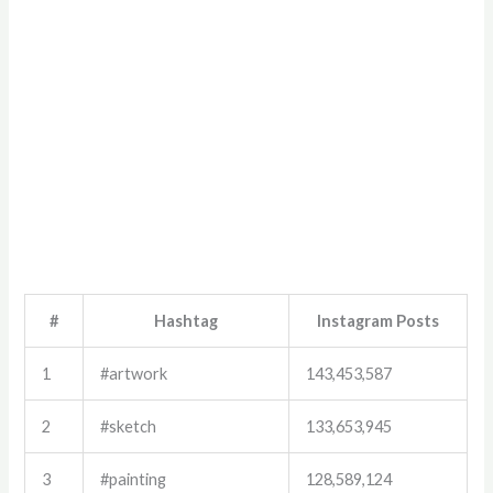
#
Hashtag
Instagram Posts
1
#artwork
143,453,587
2
#sketch
133,653,945
3
#painting
128,589,124