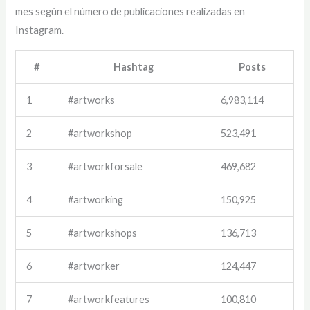
mes según el número de publicaciones realizadas en
Instagram.
#
Hashtag
Posts
1
#artworks
6,983,114
2
#artworkshop
523,491
3
#artworkforsale
469,682
4
#artworking
150,925
5
#artworkshops
136,713
6
#artworker
124,447
7
#artworkfeatures
100,810