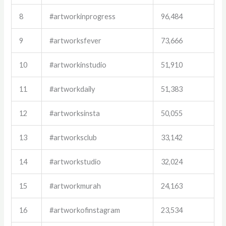
8
#artworkinprogress
96,484
9
#artworksfever
73,666
10
#artworkinstudio
51,910
11
#artworkdaily
51,383
12
#artworksinsta
50,055
13
#artworksclub
33,142
14
#artworkstudio
32,024
15
#artworkmurah
24,163
16
#artworkofinstagram
23,534