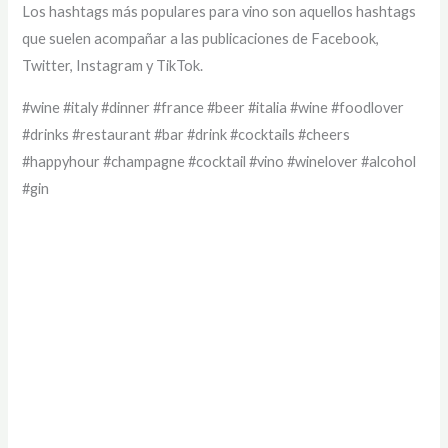
Los hashtags más populares para vino son aquellos hashtags
que suelen acompañar a las publicaciones de Facebook,
Twitter, Instagram y TikTok.
#wine #italy #dinner #france #beer #italia #wine #foodlover
#drinks #restaurant #bar #drink #cocktails #cheers
#happyhour #champagne #cocktail #vino #winelover #alcohol
#gin