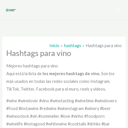
Ir
al
contenido
Inicio
hashtags
Hashtags para vino
Hashtags para vino
Mejores hashtags para vino
Aquí está la lista de
los mejores hashtags de
vino.
Son los
más usados en todas las redes sociales como Instagram,
TikTok, Twitter, Facebook para el muro, reels y videos.
#wine #winelover #vino #winetasting #winetime #winelovers
#food #instawine #redwine #winestagram #winery #beer
#wineoclock #vin #sommelier #love #vinho #foodporn
#winelife #instagood #whitewine #cocktails #drinks #bar