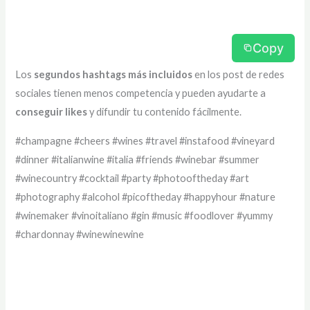
Copy
Los
segundos hashtags más incluidos
en los post de redes
sociales tienen menos competencia y pueden ayudarte a
conseguir likes
y difundir tu contenido fácilmente.
#champagne #cheers #wines #travel #instafood #vineyard
#dinner #italianwine #italia #friends #winebar #summer
#winecountry #cocktail #party #photooftheday #art
#photography #alcohol #picoftheday #happyhour #nature
#winemaker #vinoitaliano #gin #music #foodlover #yummy
#chardonnay #winewinewine