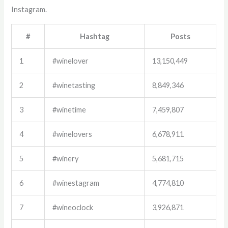
Instagram.
#
Hashtag
Posts
1
#winelover
13,150,449
2
#winetasting
8,849,346
3
#winetime
7,459,807
4
#winelovers
6,678,911
5
#winery
5,681,715
6
#winestagram
4,774,810
7
#wineoclock
3,926,871