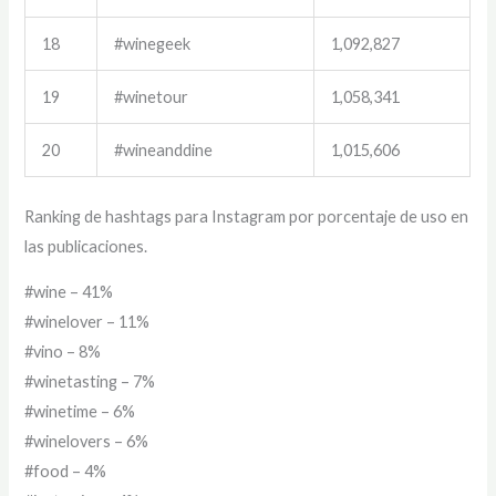
18
#winegeek
1,092,827
19
#winetour
1,058,341
20
#wineanddine
1,015,606
Ranking de hashtags para Instagram por porcentaje de uso en
las publicaciones.
#wine – 41%
#winelover – 11%
#vino – 8%
#winetasting – 7%
#winetime – 6%
#winelovers – 6%
#food – 4%