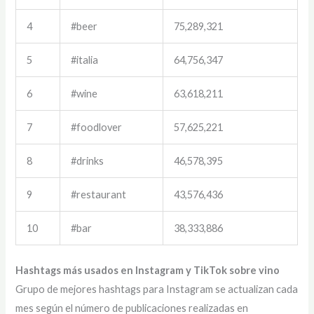
4
#beer
75,289,321
5
#italia
64,756,347
6
#wine
63,618,211
7
#foodlover
57,625,221
8
#drinks
46,578,395
9
#restaurant
43,576,436
10
#bar
38,333,886
Hashtags más usados en Instagram y TikTok sobre vino
Grupo de mejores hashtags para Instagram se actualizan cada
mes según el número de publicaciones realizadas en