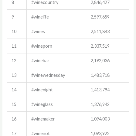
8
#winecountry
2,846,427
9
#winelife
2,597,659
10
#wines
2,511,843
11
#wineporn
2,337,519
12
#winebar
2,192,036
13
#winewednesday
1,483,718
14
#winenight
1,413,794
15
#wineglass
1,376,942
16
#winemaker
1,094,003
17
#winenot
1,093,922