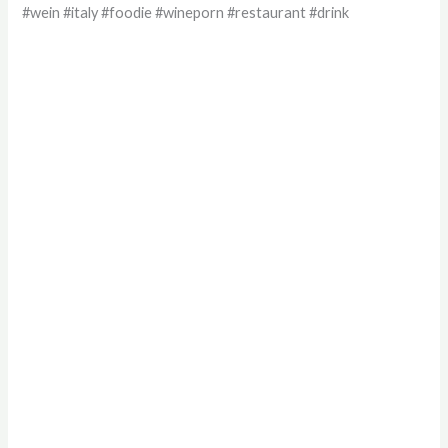
#wein #italy #foodie #wineporn #restaurant #drink