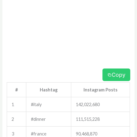
Copy
#
Hashtag
Instagram Posts
1
#italy
142,022,680
2
#dinner
111,515,228
3
#france
90,468,870