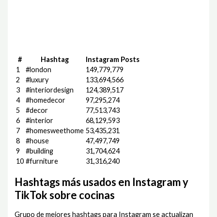
#
Hashtag
Instagram Posts
1
#london
149,779,779
2
#luxury
133,694,566
3
#interiordesign
124,389,517
4
#homedecor
97,295,274
5
#decor
77,513,743
6
#interior
68,129,593
7
#homesweethome
53,435,231
8
#house
47,497,749
9
#building
31,704,624
10
#furniture
31,316,240
Hashtags más usados en Instagram y
TikTok sobre cocinas
Grupo de mejores hashtags para Instagram se actualizan