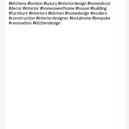
#kitchens #london #luxury #interiordesign #homedecor
#decor #interior #homesweethome #house #building
#furniture #interiors #kitchen #homedesign #modern
#construction #interiordesigner #instahome #bespoke
#renovation #kitchendesign