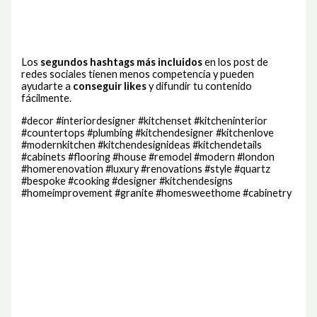
Los
segundos hashtags más incluidos
en los post de
redes sociales tienen menos competencia y pueden
ayudarte a
conseguir likes
y difundir tu contenido
fácilmente.
#decor #interiordesigner #kitchenset #kitcheninterior
#countertops #plumbing #kitchendesigner #kitchenlove
#modernkitchen #kitchendesignideas #kitchendetails
#cabinets #flooring #house #remodel #modern #london
#homerenovation #luxury #renovations #style #quartz
#bespoke #cooking #designer #kitchendesigns
#homeimprovement #granite #homesweethome #cabinetry