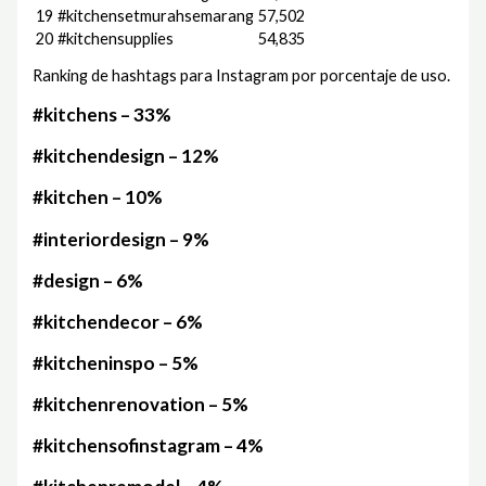
19
#kitchensetmurahsemarang
57,502
20
#kitchensupplies
54,835
Ranking de hashtags para Instagram por porcentaje de uso.
#kitchens – 33%
#kitchendesign – 12%
#kitchen – 10%
#interiordesign – 9%
#design – 6%
#kitchendecor – 6%
#kitcheninspo – 5%
#kitchenrenovation – 5%
#kitchensofinstagram – 4%