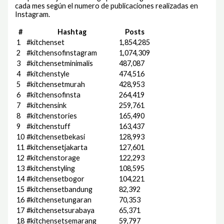
cada mes según el numero de publicaciones realizadas en
Instagram.
#
Hashtag
Posts
1
#kitchenset
1,854,285
2
#kitchensofinstagram
1,074,309
3
#kitchensetminimalis
487,087
4
#kitchenstyle
474,516
5
#kitchensetmurah
428,953
6
#kitchensofinsta
264,419
7
#kitchensink
259,761
8
#kitchenstories
165,490
9
#kitchenstuff
163,437
10
#kitchensetbekasi
128,993
11
#kitchensetjakarta
127,601
12
#kitchenstorage
122,293
13
#kitchenstyling
108,595
14
#kitchensetbogor
104,221
15
#kitchensetbandung
82,392
16
#kitchensetungaran
70,353
17
#kitchensetsurabaya
65,371
18
#kitchensetsemarang
59,797