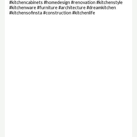
#kitchencabinets #homedesign #renovation #kitchenstyle
#kitchenware #furniture #architecture #dreamkitchen
#kitchensofinsta #construction #kitchenlife