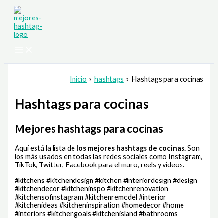
Ir
al
contenido
Inicio
hashtags
Hashtags para cocinas
Hashtags para cocinas
Mejores hashtags para cocinas
Aquí está la lista de
los mejores hashtags de
cocinas.
Son
los más usados en todas las redes sociales como Instagram,
TikTok, Twitter, Facebook para el muro, reels y videos.
#kitchens #kitchendesign #kitchen #interiordesign #design
#kitchendecor #kitcheninspo #kitchenrenovation
#kitchensofinstagram #kitchenremodel #interior
#kitchenideas #kitcheninspiration #homedecor #home
#interiors #kitchengoals #kitchenisland #bathrooms