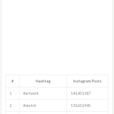
#
Hashtag
Instagram Posts
1
#artwork
143,453,587
2
#sketch
133,653,945