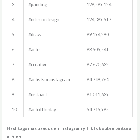
3
#painting
128,589,124
4
#interiordesign
124,389,517
5
#draw
89,194,290
6
#arte
88,505,541
7
#creative
87,670,632
8
#artistsoninstagram
84,749,764
9
#instaart
81,011,639
10
#artoftheday
54,715,985
Hashtags más usados en Instagram y TikTok sobre pintura
al óleo