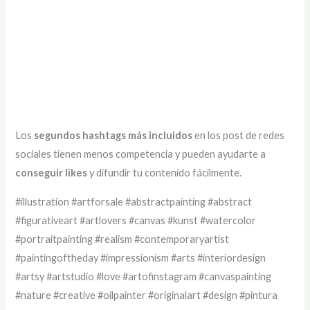
Los
segundos hashtags más incluidos
en los post de redes
sociales tienen menos competencia y pueden ayudarte a
conseguir likes
y difundir tu contenido fácilmente.
#illustration #artforsale #abstractpainting #abstract
#figurativeart #artlovers #canvas #kunst #watercolor
#portraitpainting #realism #contemporaryartist
#paintingoftheday #impressionism #arts #interiordesign
#artsy #artstudio #love #artofinstagram #canvaspainting
#nature #creative #oilpainter #originalart #design #pintura