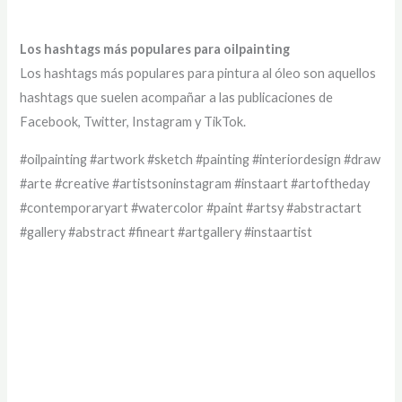
Los hashtags más populares para oilpainting
Los hashtags más populares para pintura al óleo son aquellos
hashtags que suelen acompañar a las publicaciones de
Facebook, Twitter, Instagram y TikTok.
#oilpainting #artwork #sketch #painting #interiordesign #draw
#arte #creative #artistsoninstagram #instaart #artoftheday
#contemporaryart #watercolor #paint #artsy #abstractart
#gallery #abstract #fineart #artgallery #instaartist