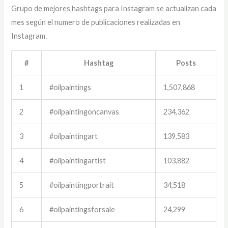
Grupo de mejores hashtags para Instagram se actualizan cada
mes según el numero de publicaciones realizadas en
Instagram.
#
Hashtag
Posts
1
#oilpaintings
1,507,868
2
#oilpaintingoncanvas
234,362
3
#oilpaintingart
139,583
4
#oilpaintingartist
103,882
5
#oilpaintingportrait
34,518
6
#oilpaintingsforsale
24,299