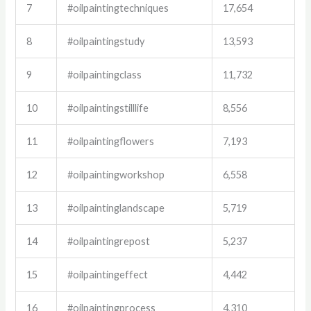
7
#oilpaintingtechniques
17,654
8
#oilpaintingstudy
13,593
9
#oilpaintingclass
11,732
10
#oilpaintingstilllife
8,556
11
#oilpaintingflowers
7,193
12
#oilpaintingworkshop
6,558
13
#oilpaintinglandscape
5,719
14
#oilpaintingrepost
5,237
15
#oilpaintingeffect
4,442
16
#oilpaintingprocess
4,310