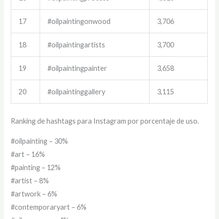
17
#oilpaintingonwood
3,706
18
#oilpaintingartists
3,700
19
#oilpaintingpainter
3,658
20
#oilpaintinggallery
3,115
Ranking de hashtags para Instagram por porcentaje de uso.
#oilpainting – 30%
#art – 16%
#painting – 12%
#artist – 8%
#artwork – 6%
#contemporaryart – 6%