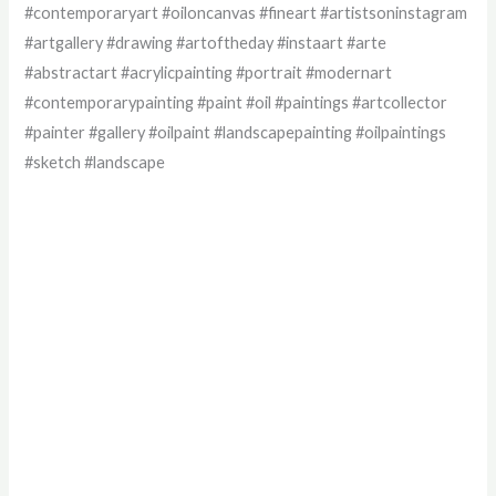
#contemporaryart #oiloncanvas #fineart #artistsoninstagram
#artgallery #drawing #artoftheday #instaart #arte
#abstractart #acrylicpainting #portrait #modernart
#contemporarypainting #paint #oil #paintings #artcollector
#painter #gallery #oilpaint #landscapepainting #oilpaintings
#sketch #landscape