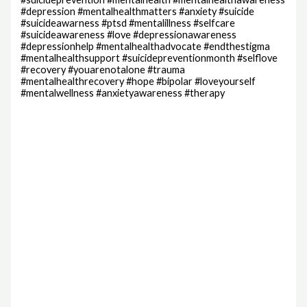
#depression #mentalhealthmatters #anxiety #suicide
#suicideawarness #ptsd #mentalillness #selfcare
#suicideawareness #love #depressionawareness
#depressionhelp #mentalhealthadvocate #endthestigma
#mentalhealthsupport #suicidepreventionmonth #selflove
#recovery #youarenotalone #trauma
#mentalhealthrecovery #hope #bipolar #loveyourself
#mentalwellness #anxietyawareness #therapy