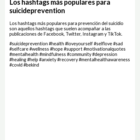
Los hashtags más populares para
suicideprevention
Los hashtags más populares para prevención del suicidio
son aquellos hashtags que suelen acompañar a las
publicaciones de Facebook, Twitter, Instagram y TikTok.
#suicideprevention #health #loveyourself #selflove #sad
#selfcare #wellness #hope #support #motivationalquotes
#mentalhealth #mindfulness #community #depression
#healing #help #anxiety #recovery #mentalhealthawareness
#covid #bekind