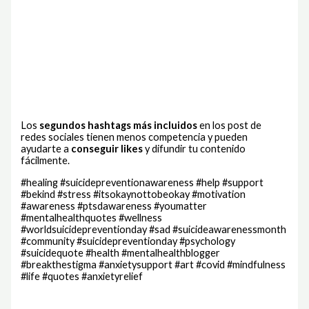
Los
segundos hashtags más incluidos
en los post de
redes sociales tienen menos competencia y pueden
ayudarte a
conseguir likes
y difundir tu contenido
fácilmente.
#healing #suicidepreventionawareness #help #support
#bekind #stress #itsokaynottobeokay #motivation
#awareness #ptsdawareness #youmatter
#mentalhealthquotes #wellness
#worldsuicidepreventionday #sad #suicideawarenessmonth
#community #suicidepreventionday #psychology
#suicidequote #health #mentalhealthblogger
#breakthestigma #anxietysupport #art #covid #mindfulness
#life #quotes #anxietyrelief