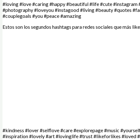
#loving #love #caring #happy #beautiful #life #cute #instagram
#photography #loveyou #instagood #living #beauty #quotes #fam
#couplegoals #you #peace #amazing
Estos son los segundos hashtags para redes sociales que más like
#kindness #lover #selflove #care #explorepage #music #yourself
#inspiration #lovely #art #lovinglife #trust #likeforlikes #love