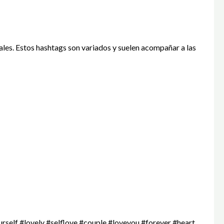
ales. Estos hashtags son variados y suelen acompañar a las
self #lovely #selflove #couple #loveyou #forever #heart