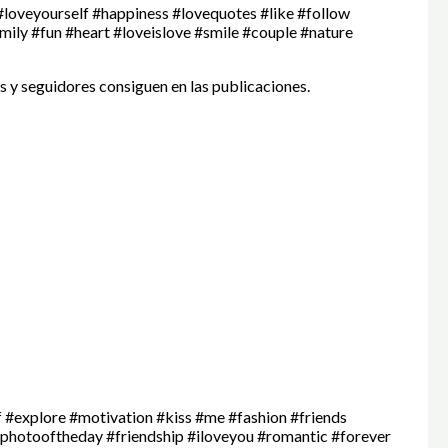
 #loveyourself #happiness #lovequotes #like #follow
ily #fun #heart #loveislove #smile #couple #nature
s y seguidores consiguen en las publicaciones.
 #explore #motivation #kiss #me #fashion #friends
d #photooftheday #friendship #iloveyou #romantic #forever