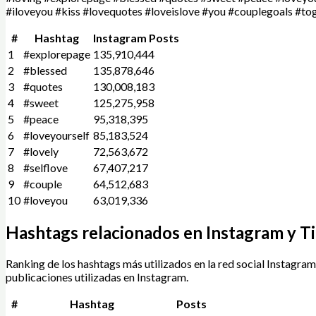
#iloveyou #kiss #lovequotes #loveislove #you #couplegoals #to
#
Hashtag
Instagram Posts
1
#explorepage
135,910,444
2
#blessed
135,878,646
3
#quotes
130,008,183
4
#sweet
125,275,958
5
#peace
95,318,395
6
#loveyourself
85,183,524
7
#lovely
72,563,672
8
#selflove
67,407,217
9
#couple
64,512,683
10
#loveyou
63,019,336
Hashtags relacionados en Instagram y T
Ranking de los hashtags más utilizados en la red social Instagra
publicaciones utilizadas en Instagram.
#
Hashtag
Posts