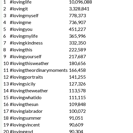
1
#lovinglife
10,096,088
2
#lovingit
3,328,841
3
#lovingmyself
778,373
4
#lovingme
736,907
5
#lovingyou
451,227
6
#lovingmylife
365,996
7
#lovingkindness
332,350
8
#lovingthis
222,589
9
#lovingyourself
217,687
10
#lovingthisweather
180,656
11
#lovingtheordinarymoments
166,458
12
#lovingportraits
141,255
13
#lovingsicily
127,326
14
#lovingtheweather
113,578
15
#lovingwhatido
111,115
16
#lovingthesun
109,848
17
#lovinglabrador
100,072
18
#lovingsummer
91,051
19
#lovingvincent
90,609
20
#lovinggod
90,304