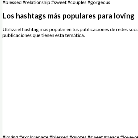
#blessed #relationship #sweet #couples #gorgeous
Los hashtags más populares para loving
Utiliza el hashtag más popular en tus publicaciones de redes soci
publicaciones que tienen esta temática.
#loving #explorepage #blessed #quotes #sweet #peace #loveyour