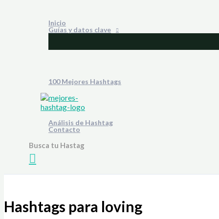
Ir
al
Inicio
contenido
Guías y datos clave
100 Mejores Hashtags
Análisis de Hashtag
Contacto
Busca tu Hastag
Buscar
Hashtags para loving