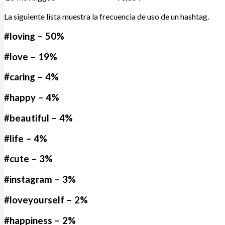
La siguiente lista muestra la frecuencia de uso de un hashtag.
#loving – 50%
#love – 19%
#caring – 4%
#happy – 4%
#beautiful – 4%
#life – 4%
#cute – 3%
#instagram – 3%
#loveyourself – 2%
#happiness – 2%