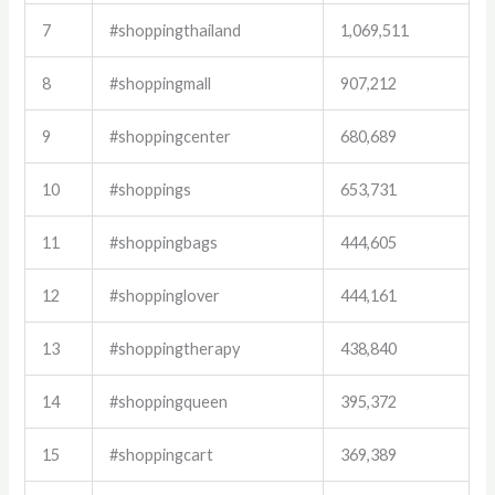
7
#shoppingthailand
1,069,511
8
#shoppingmall
907,212
9
#shoppingcenter
680,689
10
#shoppings
653,731
11
#shoppingbags
444,605
12
#shoppinglover
444,161
13
#shoppingtherapy
438,840
14
#shoppingqueen
395,372
15
#shoppingcart
369,389