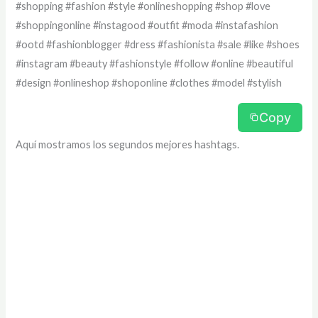
#shopping #fashion #style #onlineshopping #shop #love
#shoppingonline #instagood #outfit #moda #instafashion
#ootd #fashionblogger #dress #fashionista #sale #like #shoes
#instagram #beauty #fashionstyle #follow #online #beautiful
#design #onlineshop #shoponline #clothes #model #stylish
Copy
Aquí mostramos los segundos mejores hashtags.