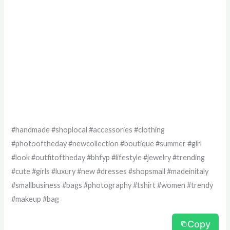
#handmade #shoplocal #accessories #clothing
#photooftheday #newcollection #boutique #summer #girl
#look #outfitoftheday #bhfyp #lifestyle #jewelry #trending
#cute #girls #luxury #new #dresses #shopsmall #madeinitaly
#smallbusiness #bags #photography #tshirt #women #trendy
#makeup #bag
Copy