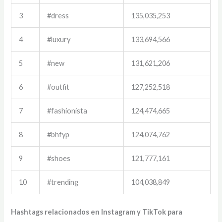
3
#dress
135,035,253
4
#luxury
133,694,566
5
#new
131,621,206
6
#outfit
127,252,518
7
#fashionista
124,474,665
8
#bhfyp
124,074,762
9
#shoes
121,777,161
10
#trending
104,038,849
Hashtags relacionados en Instagram y TikTok para