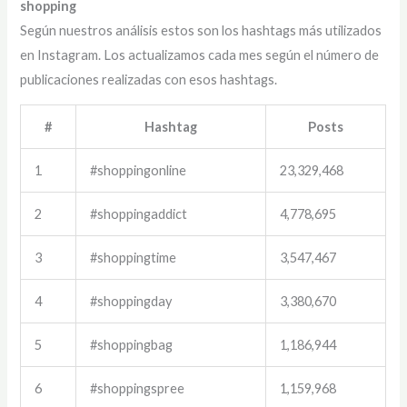
shopping
Según nuestros análisis estos son los hashtags más utilizados
en Instagram. Los actualizamos cada mes según el número de
publicaciones realizadas con esos hashtags.
#
Hashtag
Posts
1
#shoppingonline
23,329,468
2
#shoppingaddict
4,778,695
3
#shoppingtime
3,547,467
4
#shoppingday
3,380,670
5
#shoppingbag
1,186,944
6
#shoppingspree
1,159,968