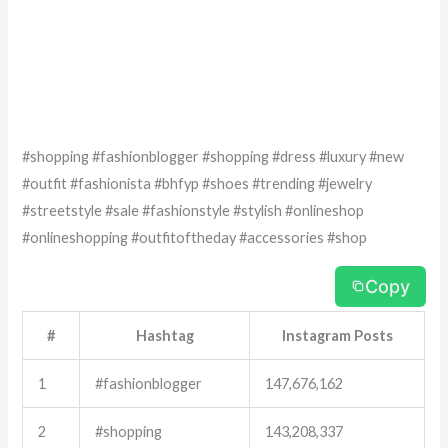
#shopping #fashionblogger #shopping #dress #luxury #new
#outfit #fashionista #bhfyp #shoes #trending #jewelry
#streetstyle #sale #fashionstyle #stylish #onlineshop
#onlineshopping #outfitoftheday #accessories #shop
Copy
#
Hashtag
Instagram Posts
1
#fashionblogger
147,676,162
2
#shopping
143,208,337