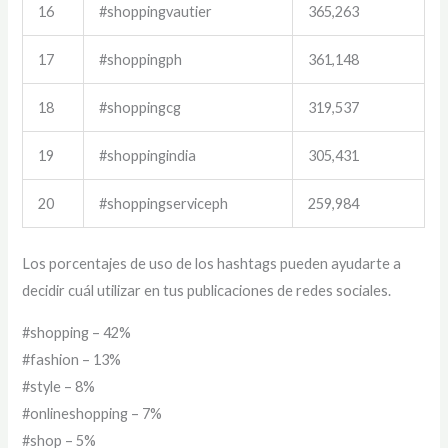
16
#shoppingvautier
365,263
17
#shoppingph
361,148
18
#shoppingcg
319,537
19
#shoppingindia
305,431
20
#shoppingserviceph
259,984
Los porcentajes de uso de los hashtags pueden ayudarte a
decidir cuál utilizar en tus publicaciones de redes sociales.
#shopping – 42%
#fashion – 13%
#style – 8%
#onlineshopping – 7%
#shop – 5%